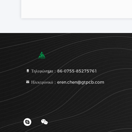
Τηλεφώνημα：86-0755-85275761
Ηλεκτρονικό：eren.chen@gtpcb.com