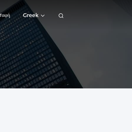
παφή
Greek