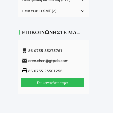
Ηλεκτρονική κατασκευή
(211)
ΕΜΒΎΘΙΣΗ SMT
(2)
ΕΠΙΚΟΙΝΩΝΉΣΤΕ ΜΑΖΊ ΜΑΣ
86-0755-85275761
eren.chen@gtpcb.com
86-0755-23501256
Επικοινωνήστε τώρα