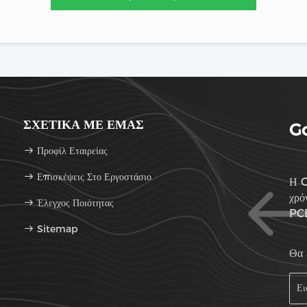
ΣΧΕΤΙΚΆ ΜΕ ΕΜΆΣ
Go
Προφίλ Εταιρείας
Επισκέψεις Στο Εργοστάσιο
Η G
χρό
Έλεγχος Ποιότητας
PCB
Sitemap
εξα
Θα 