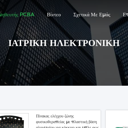
μηθευτής PCBA
Βίντεο
Σχετικά Με Εμάς
Ε
ΙΑΤΡΙΚΉ ΗΛΕΚΤΡΟΝΙΚΉ
Πίνακας ελέγχου ζώνης
φυσικοθεραπείας με πλαστική βάση
αλουμινίου για κόκκινο και μπλε φως