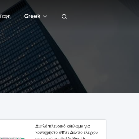
παφή
Greek
Διπλό πλευρικό κύκλωμα για
κοινόχρηστο σπίτι Δελτίο ελέγχου
ανιχνευτή φορμαλδεΰδης με