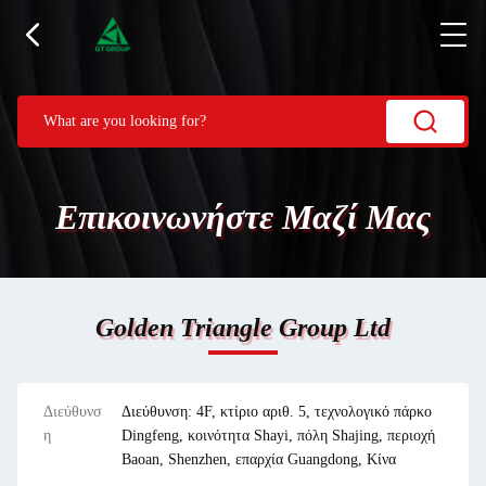
Επικοινωνήστε Μαζί Μας
Golden Triangle Group Ltd
Διεύθυνσ
Διεύθυνση: 4F, κτίριο αριθ. 5, τεχνολογικό πάρκο
η
Dingfeng, κοινότητα Shayi, πόλη Shajing, περιοχή
Baoan, Shenzhen, επαρχία Guangdong, Κίνα