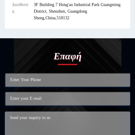
Διεύθυνσ
3F Building 7 Hong'ao Industrial Park Guangming
η
District, Shenzhen, Guangdong
Sheng,China,518132
Επαφή