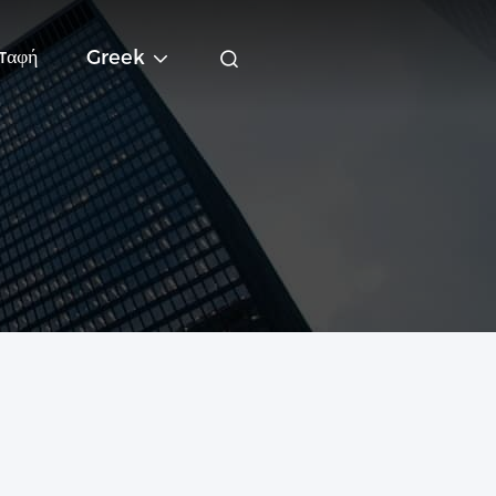
παφή
Greek