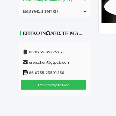
Ηλεκτρονική κατασκευή
(211)
ΕΜΒΎΘΙΣΗ SMT
(2)
ΕΠΙΚΟΙΝΩΝΉΣΤΕ ΜΑΖΊ ΜΑΣ
86-0755-85275761
eren.chen@gtpcb.com
86-0755-23501256
Επικοινωνήστε τώρα