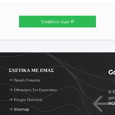
Υποβάλετε τώρα
ΣΧΕΤΙΚΆ ΜΕ ΕΜΆΣ
Go
Προφίλ Εταιρείας
Επισκέψεις Στο Εργοστάσιο
Η G
χρό
Έλεγχος Ποιότητας
PCB
Sitemap
εξα