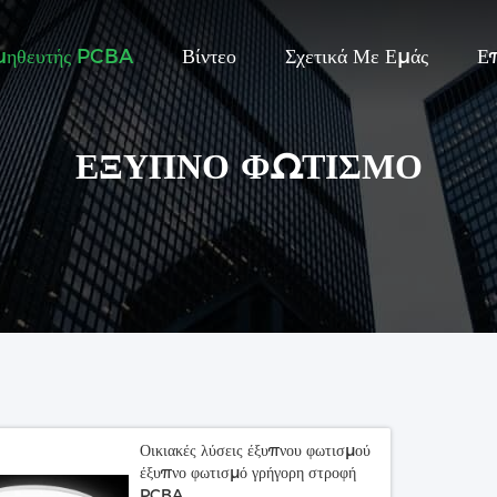
μηθευτής PCBA
Βίντεο
Σχετικά Με Εμάς
Ε
ΈΞΥΠΝΟ ΦΩΤΙΣΜΌ
Οικιακές λύσεις έξυπνου φωτισμού
έξυπνο φωτισμό γρήγορη στροφή
PCBA