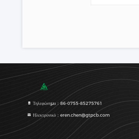
Τηλεφώνημα：86-0755-85275761
Ηλεκτρονικό：eren.chen@gtpcb.com