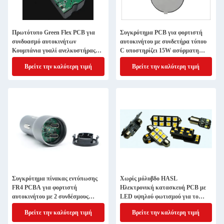
Πρωτότυπο Green Flex PCB για
Συγκρότημα PCB για φορτιστή
συνδυασμό αυτοκινήτων
αυτοκινήτου με συνδετήρα τύπου
Κουμπάνια γυαλί ανελκυστήρας
C υποστηρίζει 15W ασύρματη
Κουμπάνια ηλεκτρικής ενέργειας
ταχεία φόρτιση
Βρείτε την καλύτερη τιμή
Βρείτε την καλύτερη τιμή
παράθυρο κλειδί αριστερό
μπροστινό κύριο κουμπί οδήγησης
Συγκρότημα πίνακας εντύπωσης
Χωρίς μόλυβδο HASL
FR4 PCBA για φορτιστή
Ηλεκτρονική κατασκευή PCB με
αυτοκινήτου με 2 συνδέσμους
LED υψηλού φωτισμού για το
τύπου C Υποστηρίζει ταχεία
αυτοκίνητο
Βρείτε την καλύτερη τιμή
Βρείτε την καλύτερη τιμή
φόρτιση 15W