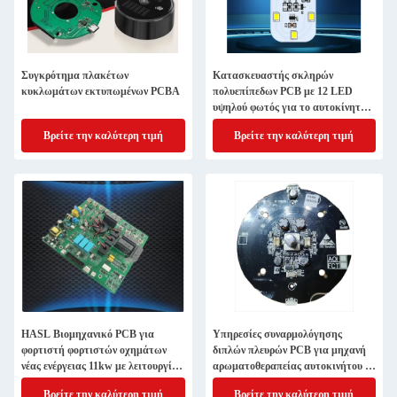
Συγκρότημα πλακέτων
Κατασκευαστής σκληρών
κυκλωμάτων εκτυπωμένων PCBA
πολυεπίπεδων PCB με 12 LED
υψηλού φωτός για το αυτοκίνητο
ανάγνωση φωτός υποστήριξη
Βρείτε την καλύτερη τιμή
Βρείτε την καλύτερη τιμή
ακουστικό διακόπτη USB φόρτιση
HASL Βιομηχανικό PCB για
Υπηρεσίες συναρμολόγησης
φορτιστή φορτιστών οχημάτων
διπλών πλευρών PCB για μηχανή
νέας ενέργειας 11kw με λειτουργία
αρωματοθεραπείας αυτοκινήτου με
GB
δείκτη LED
Βρείτε την καλύτερη τιμή
Βρείτε την καλύτερη τιμή