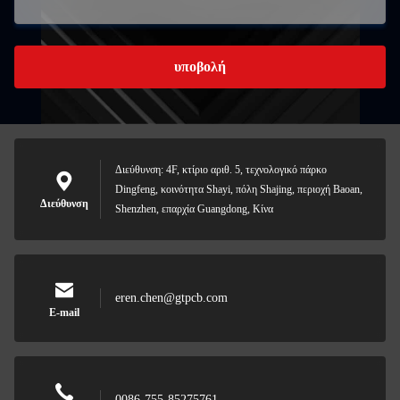
υποβολή
Διεύθυνση: 4F, κτίριο αριθ. 5, τεχνολογικό πάρκο
Dingfeng, κοινότητα Shayi, πόλη Shajing, περιοχή Baoan,
Διεύθυνση
Shenzhen, επαρχία Guangdong, Κίνα
eren.chen@gtpcb.com
E-mail
0086-755-85275761