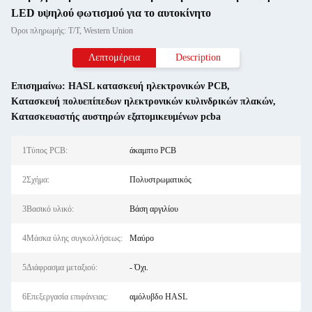
LED υψηλού φωτισμού για το αυτοκίνητο
Όροι πληρωμής: T/T, Western Union
Λεπτομέρεια
Description
Επισημαίνω:
HASL κατασκευή ηλεκτρονικών PCB
,
Κατασκευή πολυεπίπεδων ηλεκτρονικών κυλινδρικών πλακών
,
Κατασκευαστής αυστηρών εξατομικευμένων pcba
1Τύπος PCB:
άκαμπτο PCB
2Σχήμα:
Πολυστρωματικός
3Βασικό υλικό:
Βάση αργιλίου
4Μάσκα ύλης συγκολλήσεως:
Μαύρο
5Διάφρασμα μεταξιού:
- Όχι.
6Επεξεργασία επιφάνειας:
αμόλυβδο HASL