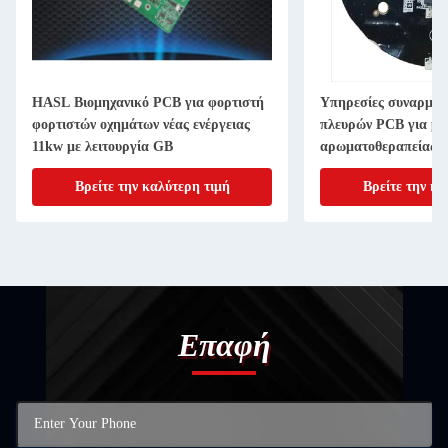
HASL Βιομηχανικό PCB για φορτιστή
Υπηρεσίες συναρμολ
φορτιστών οχημάτων νέας ενέργειας
πλευρών PCB για μη
11kw με λειτουργία GB
αρωματοθεραπείας α
δείκτη LED
Βρείτε την καλύτερη τιμή
Βρείτε την κα
Επαφή