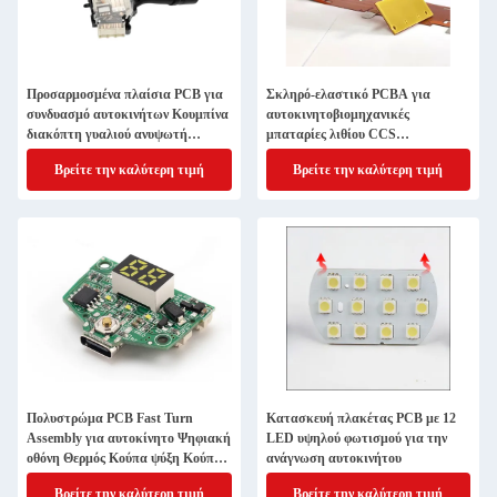
Προσαρμοσμένα πλαίσια PCB για
Σκληρό-ελαστικό PCBA για
συνδυασμό αυτοκινήτων Κουμπίνα
αυτοκινητοβιομηχανικές
διακόπτη γυαλιού ανυψωτή
μπαταρίες λιθίου CCS
διακόπτη ηλεκτρικής ενέργειας
ολοκληρωμένο λεωφορείο
Βρείτε την καλύτερη τιμή
Βρείτε την καλύτερη τιμή
Κλειδί παράθυρο αριστερό
μπροστινό κύριο κουμπί οδήγησης
Πολυστρώμα PCB Fast Turn
Κατασκευή πλακέτας PCB με 12
Assembly για αυτοκίνητο Ψηφιακή
LED υψηλού φωτισμού για την
οθόνη Θερμός Κούπα ψύξη Κούπα
ανάγνωση αυτοκινήτου
Κέντρο ελέγχου ψυγείου
Βρείτε την καλύτερη τιμή
Βρείτε την καλύτερη τιμή