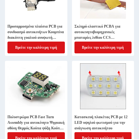
Προσαρμοσμένα πλαίσια PCB για
Σκληρό-ελαστικό PCBA για
συνδυασμό αυτοκινήτων Κουμπίνα
αυτοκινητοβιομηχανικές
διακόπτη γυαλιού ανυψωτή
μπαταρίες λιθίου CCS
διακόπτη ηλεκτρικής ενέργειας
ολοκληρωμένο λεωφορείο
Βρείτε την καλύτερη τιμή
Βρείτε την καλύτερη τιμή
Κλειδί παράθυρο αριστερό
μπροστινό κύριο κουμπί οδήγησης
Πολυστρώμα PCB Fast Turn
Κατασκευή πλακέτας PCB με 12
Assembly για αυτοκίνητο Ψηφιακή
LED υψηλού φωτισμού για την
οθόνη Θερμός Κούπα ψύξη Κούπα
ανάγνωση αυτοκινήτου
Κέντρο ελέγχου ψυγείου
Βρείτε την καλύτερη τιμή
Βρείτε την καλύτερη τιμή