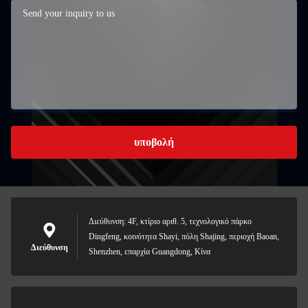
υποβολή
Διεύθυνση: 4F, κτίριο αριθ. 5, τεχνολογικό πάρκο
Dingfeng, κοινότητα Shayi, πόλη Shajing, περιοχή Baoan,
Διεύθυνση
Shenzhen, επαρχία Guangdong, Κίνα