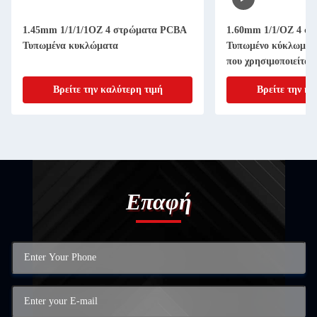
1.45mm 1/1/1/1OZ 4 στρώματα PCBA
1.60mm 1/1/OZ 4 σ
Τυπωμένα κυκλώματα
Τυπωμένο κύκλωμα γ
που χρησιμοποιείται
Βρείτε την καλύτερη τιμή
Βρείτε την κα
Επαφή