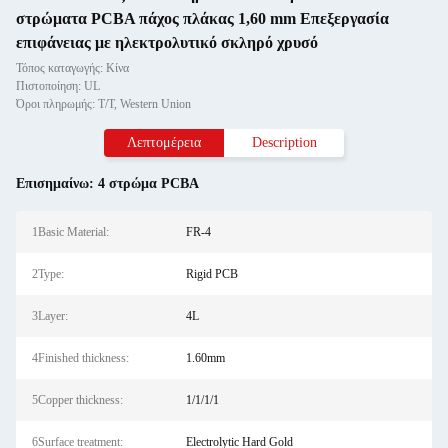
στρώματα PCBA πάχος πλάκας 1,60 mm Επεξεργασία
επιφάνειας με ηλεκτρολυτικό σκληρό χρυσό
Τόπος καταγωγής: Κίνα
Πιστοποίηση: UL
Όροι πληρωμής: T/T, Western Union
Λεπτομέρεια
Description
Επισημαίνω:
4 στρώμα PCBA
1Basic Material:
FR-4
2Type:
Rigid PCB
3Layer:
4L
4Finished thickness:
1.60mm
5Copper thickness:
1/1/1/1
6Surface treatment:
Electrolytic Hard Gold