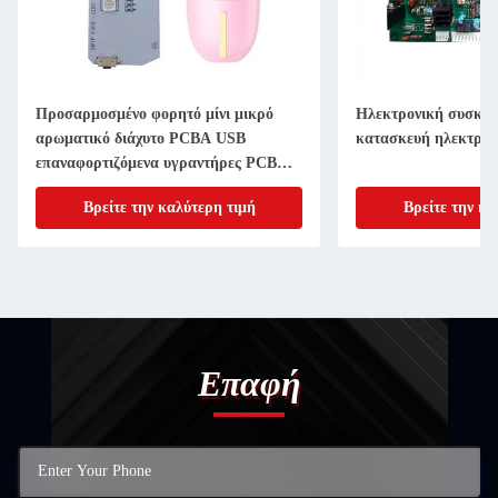
Προσαρμοσμένο φορητό μίνι μικρό
Ηλεκτρονική συσκευ
αρωματικό διάχυτο PCBA USB
κατασκευή ηλεκτρον
επαναφορτιζόμενα υγραντήρες PCB
Τυποποιημένο κύκλωμα
Βρείτε την καλύτερη τιμή
Βρείτε την κα
Επαφή