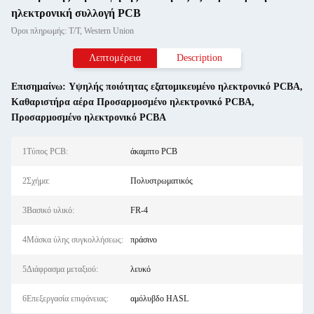
ηλεκτρονική συλλογή PCB
Όροι πληρωμής: T/T, Western Union
Λεπτομέρεια
Description
Επισημαίνω:
Υψηλής ποιότητας εξατομικευμένο ηλεκτρονικό PCBA
,
Καθαριστήρα αέρα Προσαρμοσμένο ηλεκτρονικό PCBA
,
Προσαρμοσμένο ηλεκτρονικό PCBA
1Τύπος PCB:
άκαμπτο PCB
2Σχήμα:
Πολυστρωματικός
3Βασικό υλικό:
FR-4
4Μάσκα ύλης συγκολλήσεως:
πράσινο
5Διάφρασμα μεταξιού:
λευκό
6Επεξεργασία επιφάνειας:
αμόλυβδο HASL