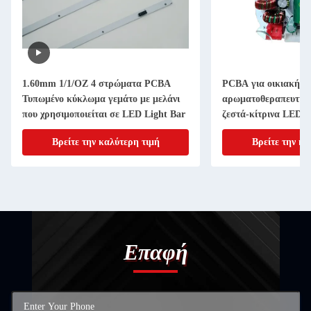
1.60mm 1/1/OZ 4 στρώματα PCBA
PCBA για οικιακή
Τυπωμένο κύκλωμα γεμάτο με μελάνι
αρωματοθεραπευτική
που χρησιμοποιείται σε LED Light Bar
ζεστά-κίτρινα LED 
Βρείτε την καλύτερη τιμή
Βρείτε την κα
Επαφή