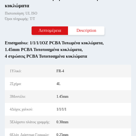
κυκλώματα
Πιστοποίηση: UL ISO
Όροι πληρωμής: Τ/Τ
Λεπτομέρεια
Description
Επισημαίνω:
1/1/1/1OZ PCBA Τυπωμένα κυκλώματα
,
1.45mm PCBA Τυποποιημένα κυκλώματα
,
4 στρώσεις PCBA Τυποποιημένα κυκλώματα
1Υλικό:
FR-4
2Σχήμα:
4L
3Μοντέλο:
1.45mm
4Δάχος χαλκού:
1/1/1/1
5Ελάχιστο πλάτος γραμμής:
0.30mm
6Ελάχ. Διάστημα Γραμμών:
0.25mm