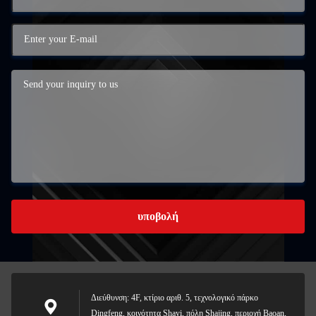
υποβολή
Διεύθυνση: 4F, κτίριο αριθ. 5, τεχνολογικό πάρκο
Dingfeng, κοινότητα Shayi, πόλη Shajing, περιοχή Baoan,