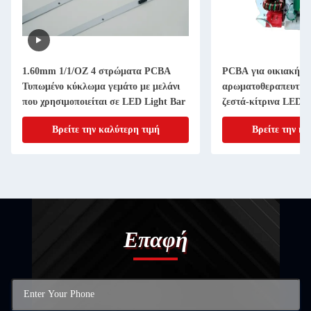
1.60mm 1/1/OZ 4 στρώματα PCBA
PCBA για οικιακή
Τυπωμένο κύκλωμα γεμάτο με μελάνι
αρωματοθεραπευτική
που χρησιμοποιείται σε LED Light Bar
ζεστά-κίτρινα LED 
Βρείτε την καλύτερη τιμή
Βρείτε την κα
Επαφή