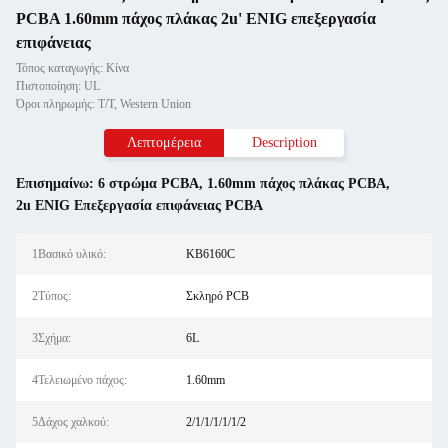
PCBA 1.60mm πάχος πλάκας 2u' ENIG επεξεργασία
επιφάνειας
Τόπος καταγωγής: Κίνα
Πιστοποίηση: UL
Όροι πληρωμής: T/T, Western Union
Λεπτομέρεια
Description
Επισημαίνω:
6 στρώμα PCBA
,
1.60mm πάχος πλάκας PCBA
,
2u ENIG Επεξεργασία επιφάνειας PCBA
1Βασικό υλικό:
KB6160C
2Τύπος:
Σκληρό PCB
3Σχήμα:
6L
4Τελειωμένο πάχος:
1.60mm
5Δάχος χαλκού:
2/1/1/1/1/1/2