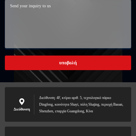
υποβολή
Διεύθυνση: 4F, κτίριο αριθ. 5, τεχνολογικό πάρκο
Dingfeng, κοινότητα Shayi, πόλη Shajing, περιοχή Baoan,
Διεύθυνση
Shenzhen, επαρχία Guangdong, Κίνα