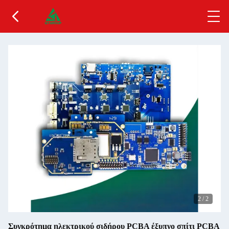
2
/
2
Συγκρότημα ηλεκτρικού σιδήρου PCBA έξυπνο σπίτι PCBA