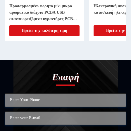
Προσαρμοσμένο φορητό μίνι μικρό
Ηλεκτρονική συσκευ
αρωματικό διάχυτο PCBA USB
κατασκευή ηλεκτρον
επαναφορτιζόμενα υγραντήρες PCB
Τυποποιημένο κύκλωμα
Βρείτε την καλύτερη τιμή
Βρείτε την κα
Επαφή