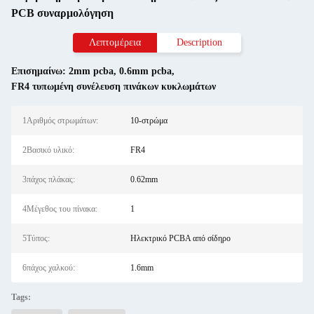
PCB συναρμολόγηση
Λεπτομέρεια
Description
Επισημαίνω:
2mm pcba
,
0.6mm pcba
,
FR4 τυπωμένη συνέλευση πινάκων κυκλωμάτων
1Αριθμός στρωμάτων:
10-στρώμα
2Βασικό υλικό:
FR4
3πάχος πλάκας:
0.62mm
4Μέγεθος του πίνακα:
1
5Τύπος:
Ηλεκτρικό PCBA από σίδηρο
6πάχος χαλκού:
1.6mm
Tags: