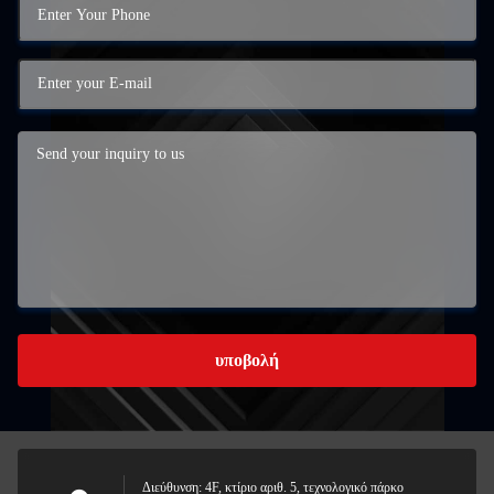
υποβολή
Διεύθυνση: 4F, κτίριο αριθ. 5, τεχνολογικό πάρκο