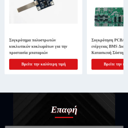
Συγκρότημα πολυστρωτών
Συγκρότηση PCBA 
κυκλωτικών κυκλωμάτων για την
ενέργειας BMS Δισ
προστασία μπαταριών
Κατασκευή Σύστημα 
ισορροπίας παροχής 
Βρείτε την καλύτερη τιμή
Βρείτε την κα
Επαφή