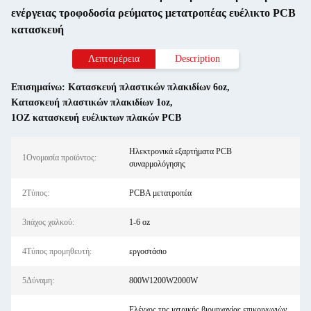
ενέργειας τροφοδοσία ρεύματος μετατροπέας ευέλικτο PCB
κατασκευή
Λεπτομέρεια
Description
Επισημαίνω:
Κατασκευή πλαστικών πλακιδίων 6oz
,
Κατασκευή πλαστικών πλακιδίων 1oz
,
1OZ κατασκευή ευέλικτων πλακών PCB
Ηλεκτρονικά εξαρτήματα PCB
1Ονομασία προϊόντος:
συναρμολόγησης
2Τύπος:
PCBA μετατροπέα
3πάχος χαλκού:
1-6 oz
4Τύπος προμηθευτή:
εργοστάσιο
5Δύναμη:
800W1200W2000W
Ελέγχος της ιατρικής βιομηχανίας επικοινωνιών