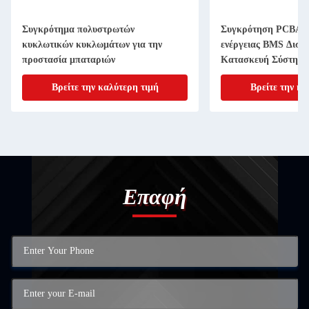
Συγκρότημα πολυστρωτών
Συγκρότηση PCBA 
κυκλωτικών κυκλωμάτων για την
ενέργειας BMS Δισ
προστασία μπαταριών
Κατασκευή Σύστημα 
ισορροπίας παροχής 
Βρείτε την καλύτερη τιμή
Βρείτε την κα
Επαφή