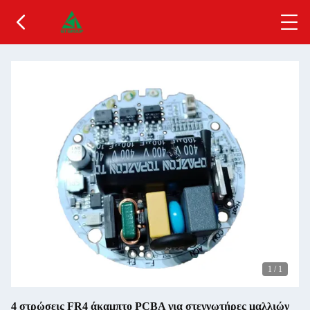
1
/
1
4 στρώσεις FR4 άκαμπτο PCBA για στεγνωτήρες μαλλιών