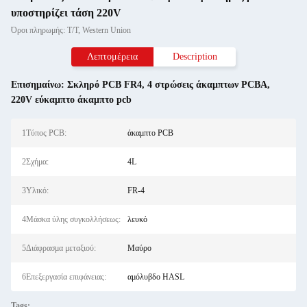
υποστηρίζει τάση 220V
Όροι πληρωμής: T/T, Western Union
Λεπτομέρεια
Description
Επισημαίνω:
Σκληρό PCB FR4
,
4 στρώσεις άκαμπτων PCBA
,
220V εύκαμπτο άκαμπτο pcb
1Τύπος PCB:
άκαμπτο PCB
2Σχήμα:
4L
3Υλικό:
FR-4
4Μάσκα ύλης συγκολλήσεως:
λευκό
5Διάφρασμα μεταξιού:
Μαύρο
6Επεξεργασία επιφάνειας:
αμόλυβδο HASL
Tags: