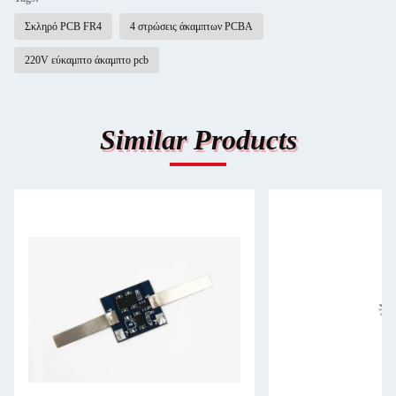
Σκληρό PCB FR4
4 στρώσεις άκαμπτων PCBA
220V εύκαμπτο άκαμπτο pcb
Similar Products