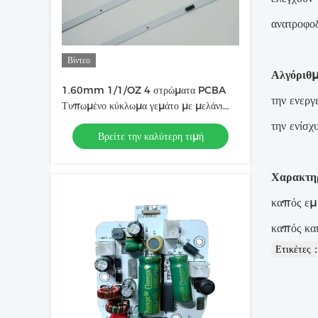
ανατροφοδ
Βίντεο
Αλγόριθμ
1.60mm 1/1/OZ 4 στρώματα PCBA
την ενεργ
Τυπωμένο κύκλωμα γεμάτο με μελάνι
που χρησιμοποιείται σε LED Light Bar
την ενίσχ
Βρείτε την καλύτερη τιμή
Χαρακτηρ
καπός εμ
καπός και
Ετικέτες