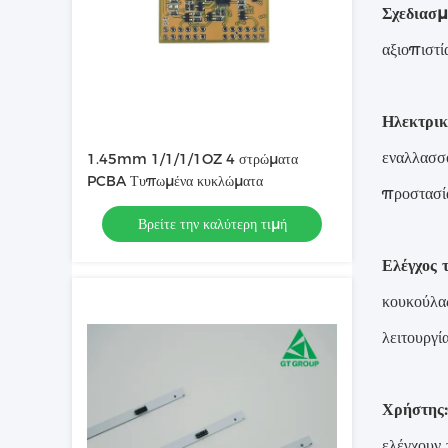
Σχεδιασμ
αξιοπιστί
Ηλεκτρικ
εναλλασσό
1.45mm 1/1/1/1OZ 4 στρώματα
PCBA Τυπωμένα κυκλώματα
προστασία
Βρείτε την καλύτερη τιμή
Ελέγχος 
κουκούλας
λειτουργία
Χρήστης:
ελέγχουν 