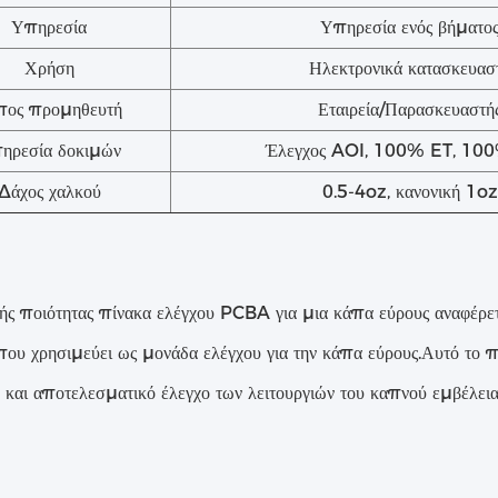
Υπηρεσία
Υπηρεσία ενός βήματο
Χρήση
Ηλεκτρονικά κατασκευασ
πος προμηθευτή
Εταιρεία/Παρασκευαστή
ηρεσία δοκιμών
Έλεγχος AOI, 100% ET, 10
Δάχος χαλκού
0.5-4oz, κανονική 1oz
ής ποιότητας πίνακα ελέγχου PCBA για μια κάπα εύρους αναφέρε
υ χρησιμεύει ως μονάδα ελέγχου για την κάπα εύρους.Αυτό το πάν
 και αποτελεσματικό έλεγχο των λειτουργιών του καπνού εμβέλει