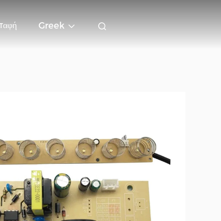
παφή
Greek