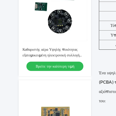
Τύ
Υπ
Καθαριστής αέρα Υψηλής ποιότητας
εξατομικευμένη ηλεκτρονική συλλογή
PCB
Βρείτε την καλύτερη τιμή
Ένα υψηλ
(PCBA) πο
αξιόπιστο
του: