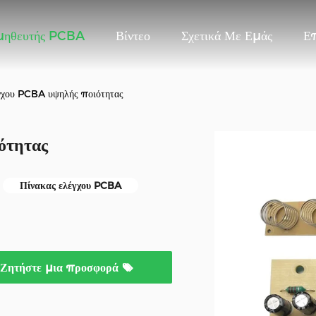
μηθευτής PCBA
Βίντεο
Σχετικά Με Εμάς
Ε
γχου PCBA υψηλής ποιότητας
ότητας
Πίνακας ελέγχου PCBA
Ζητήστε μια προσφορά