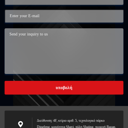
υποβολή
Διεύθυνση: 4F, κτίριο αριθ. 5, τεχνολογικό πάρκο
Dingfeng, κοινότητα Shayi, πόλη Shajing, περιοχή Baoan,