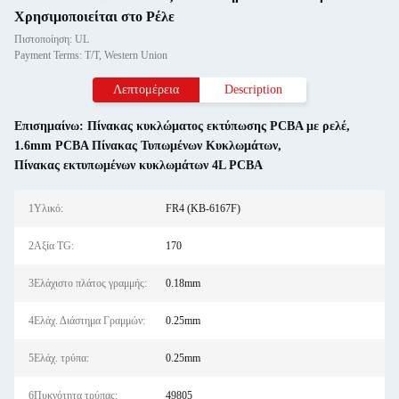
Χρησιμοποιείται στο Ρέλε
Πιστοποίηση: UL
Payment Terms: T/T, Western Union
Λεπτομέρεια
Description
Επισημαίνω:
Πίνακας κυκλώματος εκτύπωσης PCBA με ρελέ
,
1.6mm PCBA Πίνακας Τυπωμένων Κυκλωμάτων
,
Πίνακας εκτυπωμένων κυκλωμάτων 4L PCBA
1Υλικό:
FR4 (KB-6167F)
2Αξία TG:
170
3Ελάχιστο πλάτος γραμμής:
0.18mm
4Ελάχ. Διάστημα Γραμμών:
0.25mm
5Ελάχ. τρύπα:
0.25mm
6Πυκνότητα τρύπας:
49805