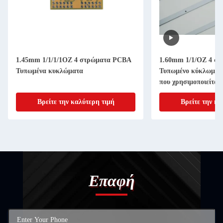
1.45mm 1/1/1/1OZ 4 στρώματα PCBA
1.60mm 1/1/OZ 4 σ
Τυπωμένα κυκλώματα
Τυπωμένο κύκλωμα γ
που χρησιμοποιείται
Βρείτε την καλύτερη τιμή
Βρείτε την κα
Επαφή