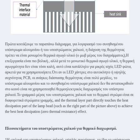
Πρώτα κοιτάζουμε το παραπάνω διάγραμμα, για λογαριασμό του συνηθισμένου
υπόστρωμα αλουμινίου ή του υποστρώματος χαλκού, η διάχυση της θερμότητας
πρέπει να είναι μονωμένο θερμικά αγωγό υλικό (ο μωβ μέρος του διαγράμματος),Η
επεξεργασία είναι πιο βολική., αλλά μετά το μονωτικό θερμικά αγωγό υλικό, η θερμική
αγωγιμότητα δεν είναι τόσο καλή, αυτό είναι κατάλληλο για μικρές ισχύς LED φώτα,
αρκετά για να χρησιμοποιήσετε.Ότι αν οι LED χάντρες στο αυτοκίνητο ή υψηλής
συχνότητας PCB, οι ανάγκες διάσπασης θερμότητας είναι πολύ μεγάλες, το
υπόστρωμα αλουμινίου και το συνηθισμένο υπόστρωμα χαλκού δεν θα ανταποκριθούν
στο κοινό είναι να χρησιμοποιηθεί θερμοηλεκτρικός διαχωρισμός του υπόστρου
χαλκού.Το γραμμικό μέρος του υποστρώματος χαλκού και το θερμικό στρώμα είναι σε
διαφορετικά στρώματα γραμμής, and the thermal layer part directly touches the heat
dissipation part of the lamp bead (such as the right part of the picture above) to achieve
the best heat dissipation (zero thermal resistance) effect.
Πλεονεκτήματα του υποστρώματος χαλκού για θερμικό διαχωρισμό.
1Η επιλογή του υποστρώματος χαλκού, υψηλής πυκνότητας, το ίδιο το υπόστρωμα