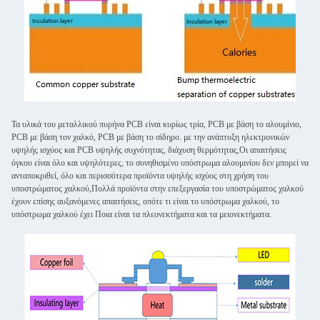
Τα υλικά του μεταλλικού πυρήνα PCB είναι κυρίως τρία, PCB με βάση το αλουμίνιο,
PCB με βάση τον χαλκό, PCB με βάση το σίδηρο. με την ανάπτυξη ηλεκτρονικών
υψηλής ισχύος και PCB υψηλής συχνότητας, διάχυση θερμότητας,Οι απαιτήσεις
όγκου είναι όλο και υψηλότερες, το συνηθισμένο υπόστρωμα αλουμινίου δεν μπορεί να
ανταποκριθεί, όλο και περισσότερα προϊόντα υψηλής ισχύος στη χρήση του
υποστρώματος χαλκού,Πολλά προϊόντα στην επεξεργασία του υποστρώματος χαλκού
έχουν επίσης αυξανόμενες απαιτήσεις, οπότε τι είναι το υπόστρωμα χαλκού, το
υπόστρωμα χαλκού έχει Ποια είναι τα πλεονεκτήματα και τα μειονεκτήματα.