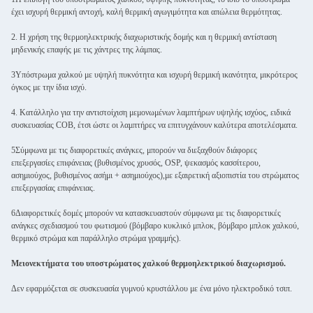
έχει ισχυρή θερμική αντοχή, καλή θερμική αγωγιμότητα και απώλεια θερμότητας.
2. Η χρήση της θερμοηλεκτρικής διαχωριστικής δομής και η θερμική αντίσταση
μηδενικής επαφής με τις χάντρες της λάμπας.
3Υπόστρωμα χαλκού με υψηλή πυκνότητα και ισχυρή θερμική ικανότητα, μικρότερος
όγκος με την ίδια ισχύ.
4. Κατάλληλο για την αντιστοίχιση μεμονωμένων λαμπτήρων υψηλής ισχύος, ειδικά
συσκευασίας COB, έτσι ώστε οι λαμπτήρες να επιτυγχάνουν καλύτερα αποτελέσματα.
5Σύμφωνα με τις διαφορετικές ανάγκες, μπορούν να διεξαχθούν διάφορες
επεξεργασίες επιφάνειας (βυθισμένος χρυσός, OSP, ψεκασμός κασσίτερου,
ασημιούχος, βυθισμένος ασήμι + ασημιούχος),με εξαιρετική αξιοπιστία του στρώματος
επεξεργασίας επιφάνειας.
6Διαφορετικές δομές μπορούν να κατασκευαστούν σύμφωνα με τις διαφορετικές
ανάγκες σχεδιασμού του φωτισμού (βόμβαρο κυκλικό μπλοκ, βόμβαρο μπλοκ χαλκού,
θερμικό στρώμα και παράλληλο στρώμα γραμμής).
Μειονεκτήματα του υποστρώματος χαλκού θερμοηλεκτρικού διαχωρισμού.
Δεν εφαρμόζεται σε συσκευασία γυμνού κρυστάλλου με ένα μόνο ηλεκτροδικό τσιπ.