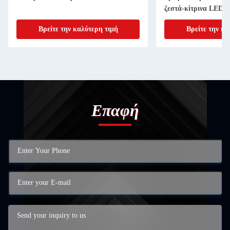
ζεστά-κίτρινα LED 
Βρείτε την καλύτερη τιμή
Βρείτε την κα
Επαφή