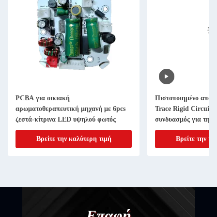
PCBA για οικιακή
Πιστοποιημένο από 
αρωματοθεραπευτική μηχανή με 6pcs
Trace Rigid Circuit 
ζεστά-κίτρινα LED υψηλού φωτός
συνδυασμός για την
λεπτών PCB
Βρείτε την καλύτερη τιμή
Βρείτε την κα
Επαφή