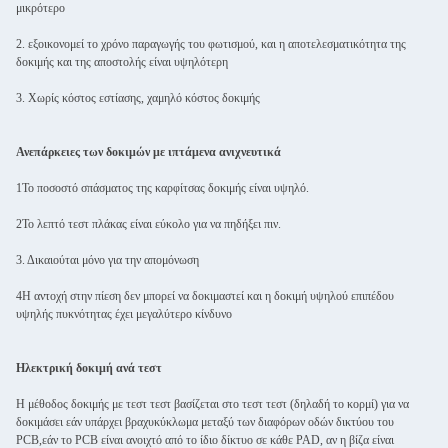
μικρότερο
2. εξοικονομεί το χρόνο παραγωγής του φωτισμού, και η αποτελεσματικότητα της
δοκιμής και της αποστολής είναι υψηλότερη
3. Χωρίς κόστος εστίασης, χαμηλό κόστος δοκιμής
Ανεπάρκειες των δοκιμών με ιπτάμενα ανιχνευτικά
1Το ποσοστό σπάσματος της καρφίτσας δοκιμής είναι υψηλό.
2Το λεπτό τεστ πλάκας είναι εύκολο για να πηδήξει πιν.
3. Δικαιούται μόνο για την απομόνωση
4Η αντοχή στην πίεση δεν μπορεί να δοκιμαστεί και η δοκιμή υψηλού επιπέδου
υψηλής πυκνότητας έχει μεγαλύτερο κίνδυνο
Ηλεκτρική δοκιμή ανά τεστ
Η μέθοδος δοκιμής με τεστ τεστ βασίζεται στο τεστ τεστ (δηλαδή το κορμί) για να
δοκιμάσει εάν υπάρχει βραχυκύκλωμα μεταξύ των διαφόρων οδών δικτύου του
PCB,εάν το PCB είναι ανοιχτό από το ίδιο δίκτυο σε κάθε PAD, αν η βίζα είναι