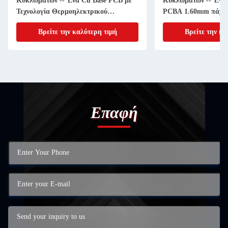
Κυκλωμάτων -- Ένα Cu Base PCB με
Κυκλωμάτων -- Ένα
Τεχνολογία Θερμοηλεκτρικού
PCBA 1.60mm πάχος
Διαχωρισμού
μόλυβδο HASL επεξε
Βρείτε την καλύτερη τιμή
Βρείτε την κα
Επαφή