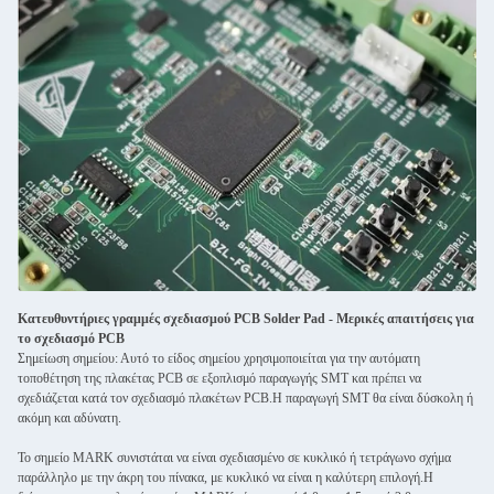
Κατευθυντήριες γραμμές σχεδιασμού PCB Solder Pad - Μερικές απαιτήσεις για
το σχεδιασμό PCB
Σημείωση σημείου: Αυτό το είδος σημείου χρησιμοποιείται για την αυτόματη
τοποθέτηση της πλακέτας PCB σε εξοπλισμό παραγωγής SMT και πρέπει να
σχεδιάζεται κατά τον σχεδιασμό πλακέτων PCB.Η παραγωγή SMT θα είναι δύσκολη ή
ακόμη και αδύνατη.
Το σημείο MARK συνιστάται να είναι σχεδιασμένο σε κυκλικό ή τετράγωνο σχήμα
παράλληλο με την άκρη του πίνακα, με κυκλικό να είναι η καλύτερη επιλογή.Η