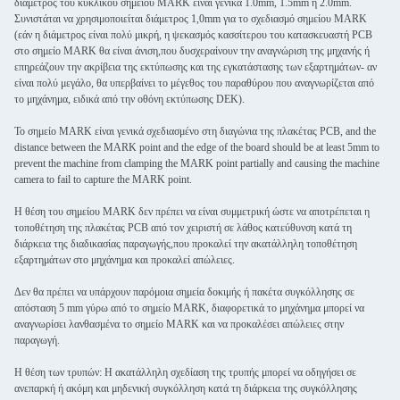
διάμετρος του κυκλικού σημείου MARK είναι γενικά 1.0mm, 1.5mm ή 2.0mm.
Συνιστάται να χρησιμοποιείται διάμετρος 1,0mm για το σχεδιασμό σημείου MARK
(εάν η διάμετρος είναι πολύ μικρή, η ψεκασμός κασσίτερου του κατασκευαστή PCB
στο σημείο MARK θα είναι άνιση,που δυσχεραίνουν την αναγνώριση της μηχανής ή
επηρεάζουν την ακρίβεια της εκτύπωσης και της εγκατάστασης των εξαρτημάτων- αν
είναι πολύ μεγάλο, θα υπερβαίνει το μέγεθος του παραθύρου που αναγνωρίζεται από
το μηχάνημα, ειδικά από την οθόνη εκτύπωσης DEK).
Το σημείο MARK είναι γενικά σχεδιασμένο στη διαγώνια της πλακέτας PCB, and the
distance between the MARK point and the edge of the board should be at least 5mm to
prevent the machine from clamping the MARK point partially and causing the machine
camera to fail to capture the MARK point.
Η θέση του σημείου MARK δεν πρέπει να είναι συμμετρική ώστε να αποτρέπεται η
τοποθέτηση της πλακέτας PCB από τον χειριστή σε λάθος κατεύθυνση κατά τη
διάρκεια της διαδικασίας παραγωγής,που προκαλεί την ακατάλληλη τοποθέτηση
εξαρτημάτων στο μηχάνημα και προκαλεί απώλειες.
Δεν θα πρέπει να υπάρχουν παρόμοια σημεία δοκιμής ή πακέτα συγκόλλησης σε
απόσταση 5 mm γύρω από το σημείο MARK, διαφορετικά το μηχάνημα μπορεί να
αναγνωρίσει λανθασμένα το σημείο MARK και να προκαλέσει απώλειες στην
παραγωγή.
Η θέση των τρυπών: Η ακατάλληλη σχεδίαση της τρυπής μπορεί να οδηγήσει σε
ανεπαρκή ή ακόμη και μηδενική συγκόλληση κατά τη διάρκεια της συγκόλλησης