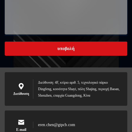
υποβολή
Διεύθυνση: 4F, κτίριο αριθ. 5, τεχνολογικό πάρκο
Dingfeng, κοινότητα Shayi, πόλη Shajing, περιοχή Baoan,
Διεύθυνση
Shenzhen, επαρχία Guangdong, Κίνα
eren.chen@gtpcb.com
E-mail