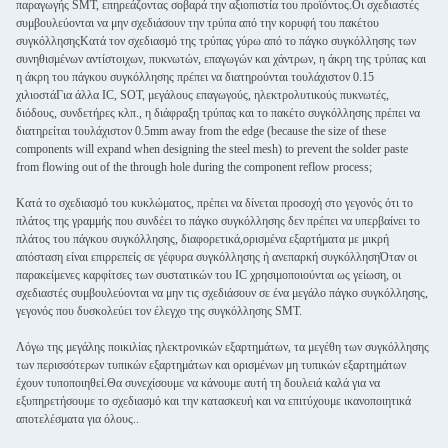
παραγωγής SMT, επηρεάζοντας σοβαρά την αξιοπιστία του προϊόντος.Οι σχεδιαστές
συμβουλεύονται να μην σχεδιάσουν την τρύπα από την κορυφή του πακέτου
συγκόλλησηςΚατά τον σχεδιασμό της τρύπας γύρω από το πάγκο συγκόλλησης των
συνηθισμένων αντίστοιχων, πυκνωτών, επαγωγών και χάντρων, η άκρη της τρύπας και
η άκρη του πάγκου συγκόλλησης πρέπει να διατηρούνται τουλάχιστον 0.15
χιλιοστάΓια άλλα IC, SOT, μεγάλους επαγωγούς, ηλεκτρολυτικούς πυκνωτές,
διόδους, συνδετήρες κλπ., η διάφραξη τρύπας και το πακέτο συγκόλλησης πρέπει να
διατηρείται τουλάχιστον 0.5mm away from the edge (because the size of these
components will expand when designing the steel mesh) to prevent the solder paste
from flowing out of the through hole during the component reflow process;
Κατά το σχεδιασμό του κυκλώματος, πρέπει να δίνεται προσοχή στο γεγονός ότι το
πλάτος της γραμμής που συνδέει το πάγκο συγκόλλησης δεν πρέπει να υπερβαίνει το
πλάτος του πάγκου συγκόλλησης, διαφορετικά,ορισμένα εξαρτήματα με μικρή
απόσταση είναι επιρρεπείς σε γέφυρα συγκόλλησης ή ανεπαρκή συγκόλλησηΌταν οι
παρακείμενες καρφίτσες των συστατικών του IC χρησιμοποιούνται ως γείωση, οι
σχεδιαστές συμβουλεύονται να μην τις σχεδιάσουν σε ένα μεγάλο πάγκο συγκόλλησης,
γεγονός που δυσκολεύει τον έλεγχο της συγκόλλησης SMT.
Λόγω της μεγάλης ποικιλίας ηλεκτρονικών εξαρτημάτων, τα μεγέθη των συγκόλλησης
των περισσότερων τυπικών εξαρτημάτων και ορισμένων μη τυπικών εξαρτημάτων
έχουν τυποποιηθεί.Θα συνεχίσουμε να κάνουμε αυτή τη δουλειά καλά για να
εξυπηρετήσουμε το σχεδιασμό και την κατασκευή και να επιτύχουμε ικανοποιητικά
αποτελέσματα για όλους..