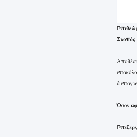
Επιθεώρ
Σκοπός 
Αποθέστε
επακόλου
διεπαγω
Όσον αφ
Επεξεργ