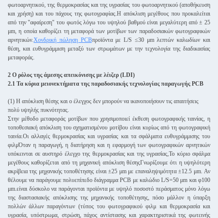
φωτοαρνητικού, της θερμοκρασίας και της υγρασίας του φωτοαρνητικού (αποθήκευση
και χρήση) και του πάχους της φωτογραφίας.Η απόκλιση μεγέθους που προκαλείται
από την "αφαίρεση" του φωτός λόγω του υψηλού βαθμού είναι μεγαλύτερη από ± 25
μm, η οποία καθορίζει τη μεταφορά των μοτίβων των παραδοσιακών φωτογραφικών
αρνητικών.
Χονδρική πώληση PCB
προϊόντα με L/S ≤30 μm λεπτών καλωδίων και
θέση, και ευθυγράμμιση μεταξύ των στρωμάτων με την τεχνολογία της διαδικασίας
μεταφοράς.
2 Ο ρόλος της άμεσης απεικόνισης με λέιζερ (LDI)
2.1 Τα κύρια μειονεκτήματα της παραδοσιακής τεχνολογίας παραγωγής PCB
(1) Η απόκλιση θέσης και ο έλεγχος δεν μπορούν να ικανοποιήσουν τις απαιτήσεις
πολύ υψηλής πυκνότητας.
Στην μέθοδο μεταφοράς μοτίβων που χρησιμοποιεί έκθεση φωτογραφικής ταινίας, η
τοποθεσιακή απόκλιση του σχηματισμένου μοτίβου είναι κυρίως από τη φωτογραφική
ταινία.Οι αλλαγές θερμοκρασίας και υγρασίας και τα σφάλματα ευθυγράμμισης του
φιλμΌταν η παραγωγή, η διατήρηση και η εφαρμογή των φωτογραφικών αρνητικών
υπόκεινται σε αυστηρό έλεγχο της θερμοκρασίας και της υγρασίας,Το κύριο σφάλμα
μεγέθους καθορίζεται από τη μηχανική απόκλιση θέσηςΓνωρίζουμε ότι η υψηλότερη
ακρίβεια της μηχανικής τοποθέτησης είναι ±25 μm με επαναληψιμότητα ±12.5 μm. Αν
θέλουμε να παράγουμε πολυεπίπεδο διάγραμμα PCB με καλώδιο L/S=50 μm και φ100
μm.είναι δύσκολο να παράγονται προϊόντα με υψηλό ποσοστό περάσματος μόνο λόγω
της διαστασιακής απόκλισης της μηχανικής τοποθέτησης, πόσο μάλλον η ύπαρξη
πολλών άλλων παραγόντων (τύπος του φωτογραφικού φιλμ και θερμοκρασία και
υγρασία, υπόστρωμα, στρώση, πάχος αντίστασης και χαρακτηριστικά της φωτεινής