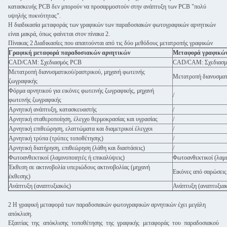
κατασκευής PCB δεν μπορούν να προσαρμοστούν στην ανάπτυξη των PCB "πολύ
υψηλής πυκνότητας".
Η διαδικασία μεταφοράς των γραφικών των παραδοσιακών φωτογραφικών αρνητικών
είναι μακρά, όπως φαίνεται στον πίνακα 2.
Πίνακας 2 Διαδικασίες που απαιτούνται από τις δύο μεθόδους μετατροπής γραφικών
Γραφική μεταφορά παραδοσιακών αρνητικών
Μεταφορά γραφικών 
CAD/CAM: Σχεδιασμός PCB
CAD/CAM: Σχεδιασμ
Μετατροπή διανυσματικού/ραστρικού, μηχανή φωτεινής
Μετατροπή διανυσματι
ζωγραφικής
Φόρμα αρνητικού για εικόνες φωτεινής ζωγραφικής, μηχανή
/
φωτεινής ζωγραφικής
Αρνητική ανάπτυξη, κατασκευαστής
/
Αρνητική σταθεροποίηση, έλεγχο θερμοκρασίας και υγρασίας
/
Αρνητική επιθεώρηση, ελαττώματα και διαμετρικοί έλεγχοι
/
Αρνητική τρύπα (τρύπες τοποθέτησης)
/
Αρνητική διατήρηση, επιθεώρηση (λάθη και διαστάσεις)
/
Φωτοανθεκτικοί (λαμινοποιητές ή επικαλύψεις)
Φωτοανθεκτικοί (λαμι
Έκθεση σε ακτινοβολία υπεριώδους ακτινοβολίας (μηχανή
Εικόνες από σαρώσεις
έκθεσης)
Ανάπτυξη (αναπτυξιακός)
Ανάπτυξη (αναπτυξιακ
2 Η γραφική μεταφορά των παραδοσιακών φωτογραφικών αρνητικών έχει μεγάλη
απόκλιση.
Εξαιτίας της απόκλισης τοποθέτησης της γραφικής μεταφοράς του παραδοσιακού