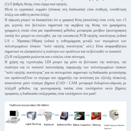
(1) Ο βαθμός θέσης είναι εξαιρετικά υψηλός.
Μετά το εργασιακό κομμάτι (πίνακας στη διαδικασία) είναι σταθερή, τοποθέτηση
λέιζερ και κάθετη ακτίνα λέιζερ
Η σάρωση μπορεί να διασφαλίσει ότι η γραφική θέση (αποκλίση) είναι εντός των ±5
μm, γεγονός που βελτιώνει σημαντικά την ακρίβεια της θέσης του γραφήματος
γραμμών,η οποία είναι μια παραδοσιακή μέθοδος μεταφοράς μοτίβων (φωτογραφική
ταινία) δεν μπορεί να επιτευχθεί, για την κατασκευή PCB υψηλής πυκνότητας (ειδικά
L/S ≤ 50μmmφ≤100μm) (ειδικά η ευθυγράμμιση μεταξύ των στρωμάτων των
πολυστρωμάτων πλακών "πολύ υψηλής πυκνότητας" κλπ.) Είναι αναμφισβήτητα
σημαντικό να εξασφαλιστεί η ποιότητα των προϊόντων και να βελτιωθεί το ποσοστό.
(2) Η επεξεργασία μειώνεται και ο κύκλος είναι σύντομος.
Η χρήση της τεχνολογίας LDI μπορεί όχι μόνο να βελτιώσει την ποιότητα, την
ποσότητα και το ποσοστό πιστοποίησης παραγωγής των πολυστρωμάτων πλακών
"πολύ υψηλής πυκνότητας",και να συντομεύσει σημαντικά τη διαδικασία μεταποίησης
του προϊόντοςΌταν το στρώμα που σχηματίζει την αντίσταση (σε εξέλιξη πλακέτα),
απαιτούνται μόνο τέσσερα βήματα (CAD / CAM μεταφορά δεδομένων,σάρωση με
λέιζερΗ μέθοδος της φωτογραφικής ταινίας είναι τουλάχιστον οκτώ βήματα,
προφανώς η διαδικασία επεξεργασίας είναι τουλάχιστον στο μισό!