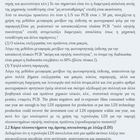
πηγής και φωτεινότητα κλπ.).Το πιο σημαντικό είναι ότι η διαμετρική απόκλιση αυτής
της μηχανικής τοποθέτησης είναι "μη αντισταθμίσιμη" επειδή είναι ακανόνιστη.
Από τα ανωτέρω προκύπτει ότι όταν η L/S του PCB είναι ≤ 50 μm, συνεχίζεται η
χρήση της μεθόδου μεταφοράς μοτίβων της έκθεσης σε φωτογραφικό φιλμ για την
παραγωγή.Είναι μη ρεαλιστικό να κατασκευάζονται πλαίσια PCB "πολύ υψηλής
πυκνότητας" επειδή αντιμετωπίζει διαμετρικές αποκλίσεις όπως η μηχανική
τοποθέτηση και άλλοι παράγοντες.!
(2) Ο κύκλος επεξεργασίας του προϊόντος είναι μακρύς.
Λόγω της μεθόδου μεταφοράς μοτίβων της φωτοαρνητικής έκθεσης για την
κατασκευή πλακών PCB "ακόμη και υψηλής πυκνότητας", το όνομα της διαδικασίας
είναι μακρύ.η διαδικασία υπερβαίνει το 60% (βλέπε πίνακα 2).
(3) Υψηλά κόστη παραγωγής.
Λόγω της μεθόδου μεταφοράς μοτίβων της φωτοαρνητικής έκθεσης, απαιτούνται όχι
μόνο πολλά βήματα επεξεργασίας και μακρύς κύκλος παραγωγής, αλλά και
περισσότερη διαχείριση και λειτουργία από πολλά άτομα,αλλά και ένα μεγάλο αριθμό
φωτογραφικών αρνητικών (φιλμ αλατιού και σκληρό οξείδωμα) για συλλογή και άλλα
βοηθητικά υλικά και προϊόντα χημικών υλικών, κλπ., στατιστικά στοιχεία για τις
μεσαίες εταιρείες PCB. The photo negatives and re-exposure films consumed within
one year are enough to buy LDI equipment for production or put into LDI technology
production could recover the investment cost of LDI equipment within one year, και
αυτό δεν έχει υπολογιστεί με τη χρήση της τεχνολογίας LDI για την παροχή
πλεονεκτημάτων υψηλής ποιότητας προϊόντος (προσδιορισμένο ποσοστό)!
2.2 Κύρια πλεονεκτήματα της άμεσης απεικόνισης με λέιζερ (LDI)
Δεδομένου ότι η τεχνολογία LDI αποτελείται από μια ομάδα ακτίνων λέιζερ που
απεικονίζονται απευθείας στην αντίσταση, αναπτύσσεται και χαραγμένη.