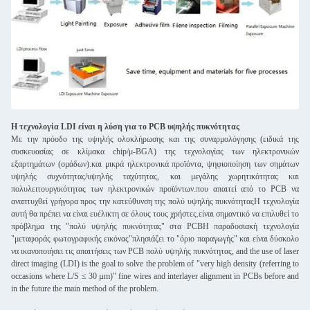
Η τεχνολογία LDI είναι η λύση για το PCB υψηλής πυκνότητας
Με την πρόοδο της υψηλής ολοκλήρωσης και της συναρμολόγησης (ειδικά της
συσκευασίας σε κλίμακα chip/μ-BGA) της τεχνολογίας των ηλεκτρονικών
εξαρτημάτων (ομάδων).και μικρά ηλεκτρονικά προϊόντα, ψηφιοποίηση των σημάτων
υψηλής συχνότητας/υψηλής ταχύτητας, και μεγάλης χωρητικότητας και
πολυλειτουργικότητας των ηλεκτρονικών προϊόντων.που απαιτεί από το PCB να
αναπτυχθεί γρήγορα προς την κατεύθυνση της πολύ υψηλής πυκνότηταςΗ τεχνολογία
αυτή θα πρέπει να είναι ευέλικτη σε όλους τους χρήστες.είναι σημαντικό να επιλυθεί το
πρόβλημα της "πολύ υψηλής πυκνότητας" στα PCBΗ παραδοσιακή τεχνολογία
"μεταφοράς φωτογραφικής εικόνας"πλησιάζει το "όριο παραγωγής" και είναι δύσκολο
να ικανοποιήσει τις απαιτήσεις των PCB πολύ υψηλής πυκνότητας, and the use of laser
direct imaging (LDI) is the goal to solve the problem of "very high density (referring to
occasions where L/S ≤ 30 µm)" fine wires and interlayer alignment in PCBs before and
in the future the main method of the problem.