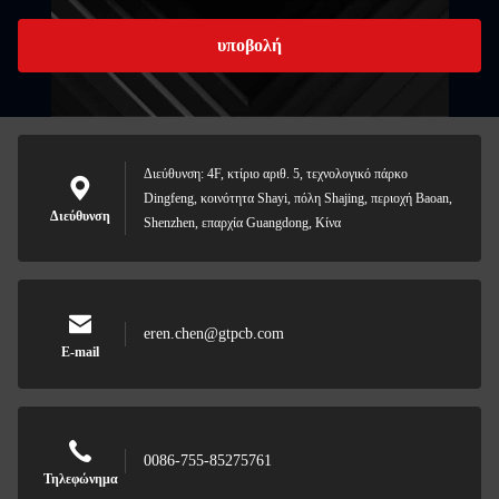
υποβολή
Διεύθυνση: 4F, κτίριο αριθ. 5, τεχνολογικό πάρκο
Dingfeng, κοινότητα Shayi, πόλη Shajing, περιοχή Baoan,
Διεύθυνση
Shenzhen, επαρχία Guangdong, Κίνα
eren.chen@gtpcb.com
E-mail
0086-755-85275761
Τηλεφώνημα