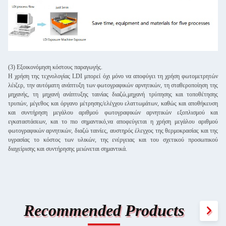
(3) Εξοικονόμηση κόστους παραγωγής.
Η χρήση της τεχνολογίας LDI μπορεί όχι μόνο να αποφύγει τη χρήση φωτομετρητών
λέιζερ, την αυτόματη ανάπτυξη των φωτογραφικών αρνητικών, τη σταθεροποίηση της
μηχανής, τη μηχανή ανάπτυξης ταινίας διαζώ,μηχανή τρύπησης και τοποθέτησης
τρυπών, μέγεθος και όργανο μέτρησης/ελέγχου ελαττωμάτων, καθώς και αποθήκευση
και συντήρηση μεγάλου αριθμού φωτογραφικών αρνητικών εξοπλισμού και
εγκαταστάσεων, και το πιο σημαντικό,να αποφεύγεται η χρήση μεγάλου αριθμού
φωτογραφικών αρνητικών, διαζώ ταινίες, αυστηρός έλεγχος της θερμοκρασίας και της
υγρασίας το κόστος των υλικών, της ενέργειας και του σχετικού προσωπικού
διαχείρισης και συντήρησης μειώνεται σημαντικά.
Recommended Products