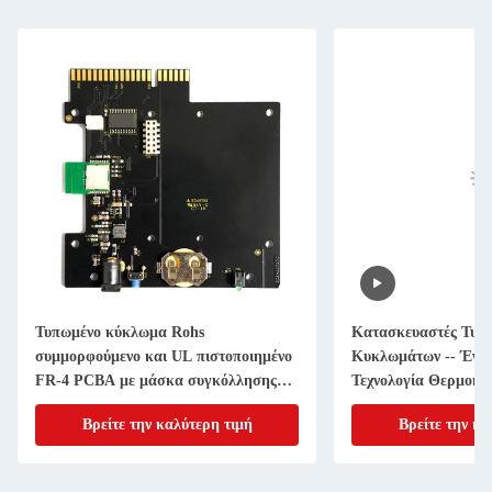
Τυπωμένο κύκλωμα Rohs
Κατασκευαστές Τυπ
συμμορφούμενο και UL πιστοποιημένο
Κυκλωμάτων -- Ένα 
FR-4 PCBA με μάσκα συγκόλλησης
Τεχνολογία Θερμοηλ
χρώμα μαύρο 1oz χαλκό
Διαχωρισμού
Βρείτε την καλύτερη τιμή
Βρείτε την κα