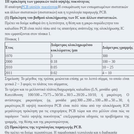
1Η πρόκληση των γραφικών πολύ υψηλής πυκνότητας
Η απαίτηση
PCB υψηλής πυκνότητας
Η ενσωμάτωση των ενσωματωμένων συστατικών
και άλλων συστατικών (συστατικών) και η τεχνολογία παραγωγής PCB.
(1) Πρόκληση του βαθμού ολοκλήρωσης των IC και άλλων συστατικών.
Πρέπει να δούμε καθαρά ότι η λεπτότητα, η θέση και η μικρο-πορώδεςτητα του
καλωδίου PCB είναι πολύ πίσω από τις απαιτήσεις ανάπτυξης της ολοκλήρωσης IC
που εμφανίζονται στον πίνακα 1.
Πίνακας 1
Διάμετρος ολοκληρωμένου
Έτος
Διάμετρος γραμμής
κυκλώματος /μm
1970
3
300
2000
0.18
100 ~ 30
2010
0.05
10 ~ 25
2011
0.02
4 ~ 10
Σημείωση: Το μέγεθος της τρύπας μειώνεται επίσης με το λεπτό σύρμα, το οποίο είναι
γενικά 2 ~ 3 φορές το πλάτος του σύρματος.
Το τρέχον και το μελλοντικό πλάτος/διαχωρισμός καλωδίου (L/S, μονάδα -μm)
Κατεύθυνση: 100/100→75/75→50/50→30/3→20/20→10/10, ή μικρότερη. Ο
αντίστοιχος μικροπόρος (φ, μονάδα μm):300→200→100→80→50→30, ή
μικρότερος.Η υψηλή πυκνότητα PCB είναι πολύ πίσω από την ολοκλήρωση ICΗ
μεγαλύτερη πρόκληση για τις επιχειρήσεις PCB τώρα και στο μέλλον είναι πώς να
παράγουν "πολύ υψηλής πυκνότητας" επεξεργασμένα οδηγούς τα προβλήματα της
γραμμής, της θέσης και της μικροπορώτητας.
(2) Προκλήσεις της τεχνολογίας παραγωγής PCB.
Θα πρέπει να δούμε περισσότερα. Η παραδοσιακή τεχνολογία και η διαδικασία