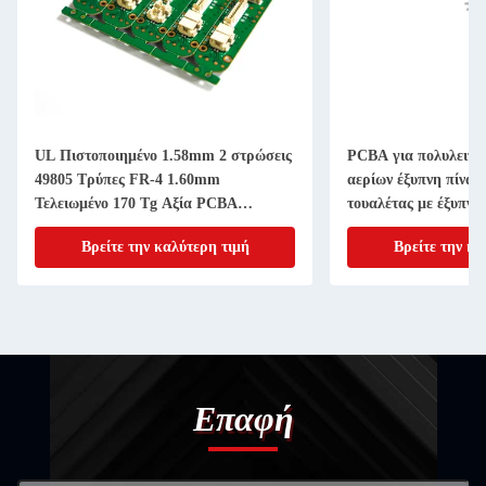
UL Πιστοποιημένο 1.58mm 2 στρώσεις
PCBA για πολυλειτο
49805 Τρύπες FR-4 1.60mm
αερίων έξυπνη πίνακ
Τελειωμένο 170 Tg Αξία PCBA
τουαλέτας με έξυπνε
Σύστημα Προϊόν
εντολές
Βρείτε την καλύτερη τιμή
Βρείτε την κα
Επαφή