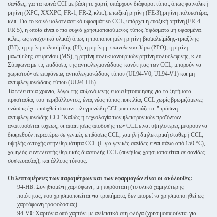
σανίδες, για τα κοινά CCI με βάση το χαρτί, υπάρχουν διάφοροι τύποι, όπως φαινολική
ρητίνη (XPC, XXXPC, FR-1, FR-2, κλπ.), επωξική ρητίνη (FE-3),ρητίνη πολυεστέρα,
κλπ. Για το κοινό υαλοπλαστικό υφασμάτινο CCL, υπάρχει η εποξική ρητίνη (FR-4,
FR-5), η οποία είναι ο πιο συχνά χρησιμοποιούμενος τύπος.Υφάσματα μη υφασμένα,
κ.λπ., ως ενισχυτικά υλικά) όπως η τροποποιημένη ρητίνη βισμαλεϊμίδης-τριαζίνης
(BT), η ρητίνη πολυαϊμίδης (PI), η ρητίνη p-φαινυλενοαιθέρα (PPO), η ρητίνη
μαλεϊμίδης-στυρενίου (MS), η ρητίνη πολυκυανουρικών,ρητίνη πολυολεφίνης, κ.λπ.
Σύμφωνα με τις επιδόσεις της αντιφλεγμονώδους ικανότητας των CCL, μπορούν να
χωριστούν σε επιφάνειες αντιφλεγμονώδους τύπου (UL94-V0, UL94-V1) και μη
αντιφλεγμονώδους τύπου (UL94-HB).
Τα τελευταία χρόνια, λόγω της αυξανόμενης ευαισθητοποίησης για τα ζητήματα
προστασίας του περιβάλλοντος, ένας νέος τύπος ποικιλίας CCL χωρίς βρωμιζόμενες
ενώσεις έχει εισαχθεί στα αντιφλεγμονώδη CCL,που ονομάζεται "πράσινη
αντιφλεγμονώδης CCL"Καθώς η τεχνολογία των ηλεκτρονικών προϊόντων
αναπτύσσεται ταχέως, οι απαιτήσεις απόδοσης των CCL είναι υψηλότερες.μπορούν να
διαιρεθούν περαιτέρω σε γενικές επιδόσεις CCL, χαμηλή διηλεκτρική σταθερή CCL,
υψηλής αντοχής στην θερμότητα CCL (L για γενικές σανίδες είναι πάνω από 150 °C),
χαμηλός συντελεστής θερμικής διαστολής CCL (συνήθως χρησιμοποιείται σε σανίδες
συσκευασίας), και άλλους τύπους.
Οι λεπτομέρειες των παραμέτρων και των εφαρμογών είναι οι ακόλουθες:
94-HB: Συνηθισμένη χαρτόφωνη, μη πυρόστατη (το υλικό χαμηλότερης
ποιότητας, που χρησιμοποιείται για τρυπήματα, δεν μπορεί να χρησιμοποιηθεί ως
χαρτόφωνη τροφοδοσίας)
94-V0: Χαρτόνια από χαρτόνι με ανθεκτικό στη φλόγα (χρησιμοποιούνται για