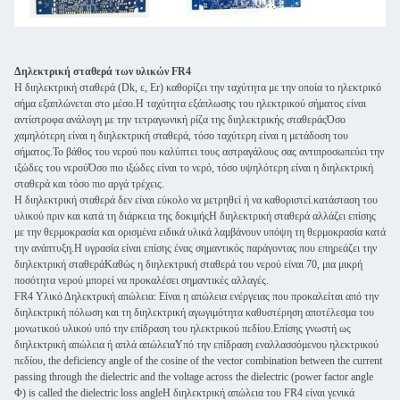
Δηλεκτρική σταθερά των υλικών FR4
Η διηλεκτρική σταθερά (Dk, ε, Er) καθορίζει την ταχύτητα με την οποία το ηλεκτρικό
σήμα εξαπλώνεται στο μέσο.Η ταχύτητα εξάπλωσης του ηλεκτρικού σήματος είναι
αντίστροφα ανάλογη με την τετραγωνική ρίζα της διηλεκτρικής σταθεράςΌσο
χαμηλότερη είναι η διηλεκτρική σταθερά, τόσο ταχύτερη είναι η μετάδοση του
σήματος.Το βάθος του νερού που καλύπτει τους αστραγάλους σας αντιπροσωπεύει την
ιξώδες του νερούΌσο πιο ιξώδες είναι το νερό, τόσο υψηλότερη είναι η διηλεκτρική
σταθερά και τόσο πιο αργά τρέχεις.
Η διηλεκτρική σταθερά δεν είναι εύκολο να μετρηθεί ή να καθοριστεί.κατάσταση του
υλικού πριν και κατά τη διάρκεια της δοκιμήςΗ διηλεκτρική σταθερά αλλάζει επίσης
με την θερμοκρασία και ορισμένα ειδικά υλικά λαμβάνουν υπόψη τη θερμοκρασία κατά
την ανάπτυξη.Η υγρασία είναι επίσης ένας σημαντικός παράγοντας που επηρεάζει την
διηλεκτρική σταθεράΚαθώς η διηλεκτρική σταθερά του νερού είναι 70, μια μικρή
ποσότητα νερού μπορεί να προκαλέσει σημαντικές αλλαγές.
FR4 Υλικό Δηλεκτρική απώλεια: Είναι η απώλεια ενέργειας που προκαλείται από την
διηλεκτρική πόλωση και τη διηλεκτρική αγωγιμότητα καθυστέρηση αποτέλεσμα του
μονωτικού υλικού υπό την επίδραση του ηλεκτρικού πεδίου.Επίσης γνωστή ως
διηλεκτρική απώλεια ή απλά απώλειαΥπό την επίδραση εναλλασσόμενου ηλεκτρικού
πεδίου, the deficiency angle of the cosine of the vector combination between the current
passing through the dielectric and the voltage across the dielectric (power factor angle
Φ) is called the dielectric loss angleΗ διηλεκτρική απώλεια του FR4 είναι γενικά