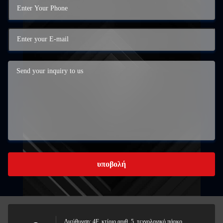
υποβολή
Διεύθυνση: 4F, κτίριο αριθ. 5, τεχνολογικό πάρκο