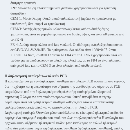
διάτρηση τρυπών)
22F: Μονόπλευρη πλακέτα ημιϊνών γυαλιού (χρησιμοποιούνται για τρύπηση
διατριβών)
CEM-1: Μονόπλευρη πλακέτα από υαλοπλαστική (πρέπει να τρυπώνεται με
υπολογιστή, δεν μπορεί να τρυπώνεται)
CEM-3: Διπλής όψης ημιϊνών υαλοπίνακας (εκτός από το διπλής όψης
χαρτοπίνακα, είναι το χαμηλότερο υλικό για διπλές όψεις.και είναι φθηνότερο από
το FR-4)
FR-4: Διπλής όψης πλάκα από ίνες γυαλιού. Οι ιδιότητες ανάφλεξης διαιρούνται
σε 94VO-V-1-V-2-94HB. Το ημιθεραπευμένο φύλλο είναι 1080=0.0712mm,
2116=0.1143mm, 7628=0.1778mm.Το FR4 και το CEM-3 χρησιμοποιούνται και
τα δύο για να υποδεικνύουν το υλικό της πλακέτας, με το FR4 να είναι πλακάκι
από γυαλί ίνες και το CEM-3 να είναι πλακάκι από σύνθετα υλικά.
Η διηλεκτρική σταθερά των υλικών PCB
Η έρευνα σχετικά με την διηλεκτρική σταθερά των υλικών PCB οφείλεται στο γεγονός
ότι η ταχύτητα και η ακεραιότητα του σήματος της μετάδοσης του σήματος σε PCB
επηρεάζονται από την διηλεκτρική σταθερά.Αυτή η σταθερή είναι εξαιρετικά
σημαντική.Ο λόγος για τον οποίο το προσωπικό υλικού παραβλέπει αυτή την
παράμετρο είναι ότι η διηλεκτρική σταθερά καθορίζεται όταν ο κατασκευαστής
επιλέγει διαφορετικά υλικά για να κατασκευάσει την πλακέτα PCB.
Διηλεκτρική σταθερά: Όταν ένα μέσο υποβάλλεται σε εξωτερικό ηλεκτρικό πεδίο, θα
παράγει ένα επαγωγικό φορτίο που αποδυναμώνει το ηλεκτρικό πεδίο.Η αναλογία του
αρχικού εφαρμοζόμενου ηλεκτρικού πεδίου (στο κενό) προς το τελικό ηλεκτρικό
πεδίο στο μέσο είναι η σχετική διηλεκτρική σταθερά (ή διηλεκτρική σταθερά), επίσης