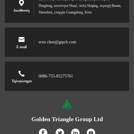
Dingfeng, κοινότητα Shayi, πόλη Shajing, περιοχή Baoan,
Διεύθυνση
Shenzhen, επαρχία Guangdong, Κίνα
eren.chen@gtpcb.com
E-mail
0086-755-85275761
Τηλεφώνημα
Golden Triangle Group Ltd