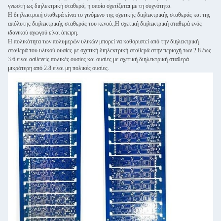
γνωστή ως διηλεκτρική σταθερά, η οποία σχετίζεται με τη συχνότητα.
Η διηλεκτρική σταθερά είναι το γινόμενο της σχετικής διηλεκτρικής σταθεράς και της
απόλυτης διηλεκτρικής σταθεράς του κενού.,Η σχετική διηλεκτρική σταθερά ενός
ιδανικού αγωγού είναι άπειρη.
Η πολικότητα των πολυμερών υλικών μπορεί να καθοριστεί από την διηλεκτρική
σταθερά του υλικού.ουσίες με σχετική διηλεκτρική σταθερά στην περιοχή των 2.8 έως
3.6 είναι ασθενείς πολικές ουσίες και ουσίες με σχετική διηλεκτρική σταθερά
μικρότερη από 2.8 είναι μη πολικές ουσίες.