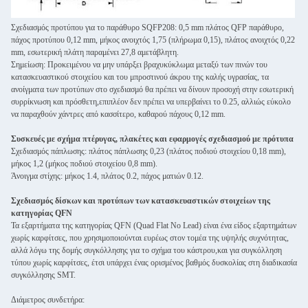
Σχεδιασμός προτύπου για το παράθυρο SQFP208: 0,5 mm πλάτος QFP παράθυρο,
πάχος προτύπου 0,12 mm, μήκος ανοιχτός 1,75 (πλήρωμα 0,15), πλάτος ανοιχτός 0,22
mm, εσωτερική πλάτη παραμένει 27,8 αμετάβλητη.
Σημείωση: Προκειμένου να μην υπάρξει βραχυκύκλωμα μεταξύ των πινών του
κατασκευαστικού στοιχείου και του μπροστινού άκρου της καλής υγρασίας, τα
ανοίγματα των προτύπων στο σχεδιασμό θα πρέπει να δίνουν προσοχή στην εσωτερική
συρρίκνωση και πρόσθετη,επιπλέον δεν πρέπει να υπερβαίνει το 0.25, αλλιώς εύκολο
να παραχθούν χάντρες από κασσίτερο, καθαρού πάχους 0,12 mm.
Συσκευές με σχήμα πτέρυγας, πλακέτες και εφαρμογές σχεδιασμού με πρότυπα
Σχεδιασμός πάπλωσης: πλάτος πάπλωσης 0,23 (πλάτος ποδιού στοιχείου 0,18 mm),
μήκος 1,2 (μήκος ποδιού στοιχείου 0,8 mm).
Άνοιγμα στίχης: μήκος 1.4, πλάτος 0.2, πάχος ματιών 0.12.
Σχεδιασμός δίσκων και προτύπων των κατασκευαστικών στοιχείων της
κατηγορίας QFN
Τα εξαρτήματα της κατηγορίας QFN (Quad Flat No Lead) είναι ένα είδος εξαρτημάτων
χωρίς καρφίτσες, που χρησιμοποιούνται ευρέως στον τομέα της υψηλής συχνότητας,
αλλά λόγω της δομής συγκόλλησης για το σχήμα του κάστρου,και για συγκόλληση
τύπου χωρίς καρφίτσες, έτσι υπάρχει ένας ορισμένος βαθμός δυσκολίας στη διαδικασία
συγκόλλησης SMT.
Διάμετρος συνδετήρα: