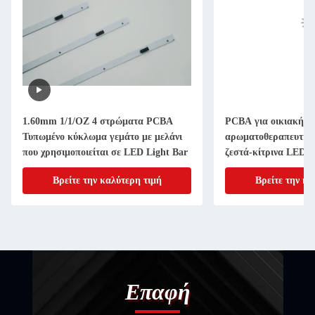
1.60mm 1/1/OZ 4 στρώματα PCBA
PCBA για οικιακή
Τυπωμένο κύκλωμα γεμάτο με μελάνι
αρωματοθεραπευτική
που χρησιμοποιείται σε LED Light Bar
ζεστά-κίτρινα LED 
Βρείτε την καλύτερη τιμή
Βρείτε την κα
Επαφή