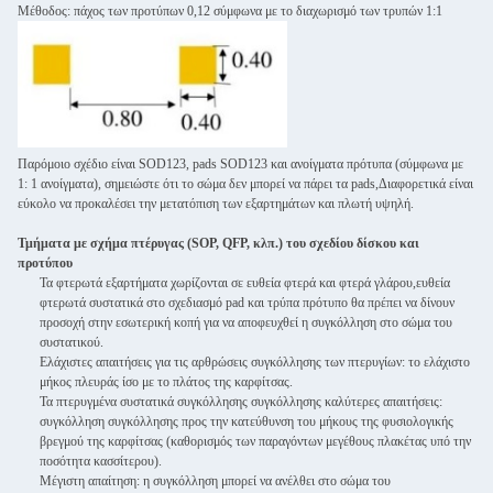
Μέθοδος: πάχος των προτύπων 0,12 σύμφωνα με το διαχωρισμό των τρυπών 1:1
Παρόμοιο σχέδιο είναι SOD123, pads SOD123 και ανοίγματα πρότυπα (σύμφωνα με
1: 1 ανοίγματα), σημειώστε ότι το σώμα δεν μπορεί να πάρει τα pads,Διαφορετικά είναι
εύκολο να προκαλέσει την μετατόπιση των εξαρτημάτων και πλωτή υψηλή.
Τμήματα με σχήμα πτέρυγας (SOP, QFP, κλπ.) του σχεδίου δίσκου και
προτύπου
Τα φτερωτά εξαρτήματα χωρίζονται σε ευθεία φτερά και φτερά γλάρου,ευθεία
φτερωτά συστατικά στο σχεδιασμό pad και τρύπα πρότυπο θα πρέπει να δίνουν
προσοχή στην εσωτερική κοπή για να αποφευχθεί η συγκόλληση στο σώμα του
συστατικού.
Ελάχιστες απαιτήσεις για τις αρθρώσεις συγκόλλησης των πτερυγίων: το ελάχιστο
μήκος πλευράς ίσο με το πλάτος της καρφίτσας.
Τα πτερυγμένα συστατικά συγκόλλησης συγκόλλησης καλύτερες απαιτήσεις:
συγκόλληση συγκόλλησης προς την κατεύθυνση του μήκους της φυσιολογικής
βρεγμού της καρφίτσας (καθορισμός των παραγόντων μεγέθους πλακέτας υπό την
ποσότητα κασσίτερου).
Μέγιστη απαίτηση: η συγκόλληση μπορεί να ανέλθει στο σώμα του