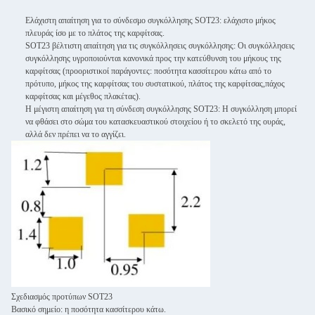
Ελάχιστη απαίτηση για το σύνδεσμο συγκόλλησης SOT23: ελάχιστο μήκος
πλευράς ίσο με το πλάτος της καρφίτσας.
SOT23 βέλτιστη απαίτηση για τις συγκόλλησεις συγκόλλησης: Οι συγκόλλησεις
συγκόλλησης υγροποιούνται κανονικά προς την κατεύθυνση του μήκους της
καρφίτσας (προοριστικοί παράγοντες: ποσότητα κασσίτερου κάτω από το
πρότυπο, μήκος της καρφίτσας του συστατικού, πλάτος της καρφίτσας,πάχος
καρφίτσας και μέγεθος πλακέτας).
Η μέγιστη απαίτηση για τη σύνδεση συγκόλλησης SOT23: Η συγκόλληση μπορεί
να φθάσει στο σώμα του κατασκευαστικού στοιχείου ή το σκελετό της ουράς,
αλλά δεν πρέπει να το αγγίζει.
Σχεδιασμός προτύπων SOT23
Βασικό σημείο: η ποσότητα κασσίτερου κάτω.