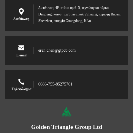
Διεύθυνση: 4F, κτίριο αριθ. 5, τεχνολογικό πάρκο
Dingfeng, κοινότητα Shayi, πόλη Shajing, περιοχή Baoan,
Διεύθυνση
Shenzhen, επαρχία Guangdong, Κίνα
eren.chen@gtpcb.com
E-mail
0086-755-85275761
Τηλεφώνημα
Golden Triangle Group Ltd