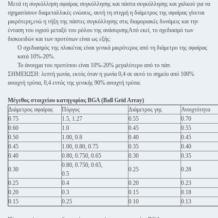
Μετά τη συγκόλληση σφαίρας συγκόλλησης και πάστα συγκόλλησης και χαλκού για να
σχηματίσουν διαμεταλλικές ενώσεις, αυτή τη στιγμή η διάμετρος της σφαίρας γίνεται
μικρότερη,ενώ η τήξη της πάστες συγκόλλησης στις διαμοριακές δυνάμεις και την
ένταση του υγρού μεταξύ του ρόλου της ανάσυρσηςΑπό εκεί, το σχεδιασμό των
δισκοειδών και των προτύπων είναι ως εξής:
Ο σχεδιασμός της πλακέτας είναι γενικά μικρότερος από τη διάμετρο της σφαίρας
κατά 10%-20%.
Το άνοιγμα του προτύπου είναι 10%-20% μεγαλύτερο από το πάπ.
ΣΗΜΕΙΩΣΗ: λεπτή γωνία, εκτός όταν η γωνία 0,4 σε αυτό το σημείο από 100%
ανοιχτή τρύπα, 0,4 εντός της γενικής 90% ανοιχτή τρύπα.
Μέγεθος στοιχείου κατηγορίας BGA (Ball Grid Array)
Διάμετρος σφαίρας
Πύργος
Διάμετρος γης
Ανοιχτότητα
0.75
1.5, 1.27
0.55
0.70
0.60
1.0
0.45
0.55
0.50
1.00, 0.8
0.40
0.45
0.45
1.00, 0.80, 0.75
0.35
0.40
0.40
0.80, 0.750, 0.65
0.30
0.35
0.80, 0.750, 0.65,
0.30
0.25
0.28
0.5
0.25
0.4
0.20
0.23
0.20
0.3
0.15
0.18
0.15
0.25
0.10
0.13