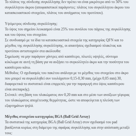
Το πλάτος της σύνδεσης συγκόλλησης δεν πρέπει να είναι μικρότερο από το 50% του
συγκόλλητου άκρου (αποφασιστικοί παράγοντες: πλάτος του συγκόλλητου άκρου του
κατασκευαστικού στοιχείου, πλάτος του ανοίγματος του προτύπου).
Υψόμετρος σύνδεσης συγκόλλησης:
Το ύψος του σημείου λευκασμού είναι 25% του συνόλου του πάχους της συγκόλλησης
και του ύψους του στοιχείου.
Σε συνδυασμό με τα ίδια τα κατασκευαστικά στοιχεία της κατηγορίας QFN και το
μέγεθος της συγκόλλησης συγκόλλησης, οι απαιτήσεις σχεδιασμού πλακέτας και
προτύπου αντιστοιχούν στα ακόλουθα:
Σημείωση: να μην παράγουν χάντρες από κασσίτερο, πλωτές υψηλές, σύντομο
κύκλωμα σε αυτή τη βάση για να αυξήσει το συγκολλητέο άκρο και την ποσότητα του
κασσίτερου κάτω.
Μέθοδος: Ο σχεδιασμός του πακέτου ανάλογα με το μέγεθος του στοιχείου στο άκρο
που μπορεί να συγκολληθεί συν τουλάχιστον 0,15-0,30 mm, (μέχρι 0,05 mm).30,
διαφορετικά το συστατικό είναι επιρρεπές για την παραγωγή στο ύψος κασσίτερου
είναι ανεπαρκής).
Στένσελ: στη βάση του πλακώματος συν 0,20 mm και στο μέσο των ανοίξεων γέφυρας
του πλακώματος αποχέτευσης θερμότητας, ώστε να αποφεύγεται η πλεύση των
εξαρτημάτων ψηλά.
Μέγεθος στοιχείου κατηγορίας BGA (Ball Grid Array)
Τα συστατικά της κατηγορίας BGA (Ball Grid Array) στον σχεδιασμό του pad
βασίζονται κυρίως στη διάμετρο της σφαίρας συγκόλλησης και στην απόσταση μεταξύ
τους: