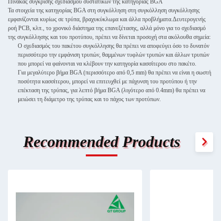
Πίνακας σύγκρισης σχεδιασμού συστατικών της κατηγορίας BGA
Τα στοιχεία της κατηγορίας BGA στη συγκόλληση στη συγκόλληση συγκόλλησης
εμφανίζονται κυρίως σε τρύπα, βραχυκύκλωμα και άλλα προβλήματα.Δευτερογενής
ροή PCB, κλπ., το χρονικό διάστημα της επανεξέτασης, αλλά μόνο για το σχεδιασμό
της συγκόλλησης και του προτύπου, πρέπει να δίνεται προσοχή στα ακόλουθα σημεία:
Ο σχεδιασμός του πακέτου συγκόλλησης θα πρέπει να αποφεύγει όσο το δυνατόν
περισσότερο την εμφάνιση τρυπών, θαμμένων τυφλών τρυπών και άλλων τρυπών
που μπορεί να φαίνονται να κλέβουν την κατηγορία κασσίτερου στο πακέτο.
Για μεγαλύτερο βήμα BGA (περισσότερο από 0,5 mm) θα πρέπει να είναι η σωστή
ποσότητα κασσίτερου, μπορεί να επιτευχθεί με πάχυνση του προτύπου ή την
επέκταση της τρύπας, για λεπτό βήμα BGA (λιγότερο από 0.4mm) θα πρέπει να
μειώσει τη διάμετρο της τρύπας και το πάχος των προτύπων.
Recommended Products