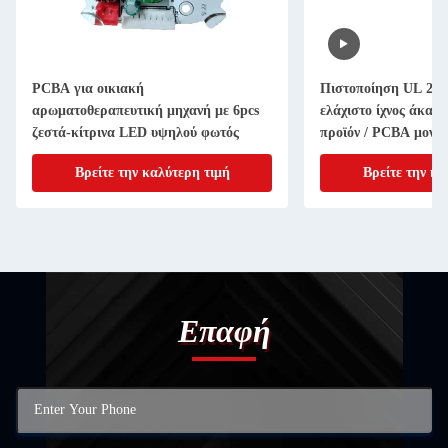
PCBA για οικιακή
Πιστοποίηση UL 2 
αρωματοθεραπευτική μηχανή με 6pcs
ελάχιστο ίχνος άκα
ζεστά-κίτρινα LED υψηλού φωτός
προϊόν / PCBA μονάδ
KB6160C
Βρείτε την καλύτερη τιμή
Βρείτε την κα
Επαφή