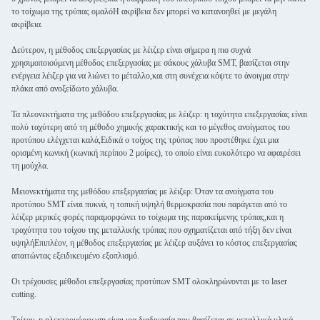
το τοίχωμα της τρύπας ομαλόΗ ακρίβεια δεν μπορεί να κατανοηθεί με μεγάλη
ακρίβεια.
Δεύτερον, η μέθοδος επεξεργασίας με λέιζερ είναι σήμερα η πιο συχνά
χρησιμοποιούμενη μέθοδος επεξεργασίας με σάκους χάλυβα SMT, βασίζεται στην
ενέργεια λέιζερ για να λιώνει το μέταλλο,και στη συνέχεια κόψτε το άνοιγμα στην
πλάκα από ανοξείδωτο χάλυβα.
Τα πλεονεκτήματα της μεθόδου επεξεργασίας με λέιζερ: η ταχύτητα επεξεργασίας είναι
πολύ ταχύτερη από τη μέθοδο χημικής χαρακτικής και το μέγεθος ανοίγματος του
προτύπου ελέγχεται καλά,Ειδικά ο τοίχος της τρύπας που προστέθηκε έχει μια
ορισμένη κωνική (κωνική περίπου 2 μοίρες), το οποίο είναι ευκολότερο να αφαιρέσει
τη μούχλα.
Μειονεκτήματα της μεθόδου επεξεργασίας με λέιζερ: Όταν τα ανοίγματα του
προτύπου SMT είναι πυκνά, η τοπική υψηλή θερμοκρασία που παράγεται από το
λέιζερ μερικές φορές παραμορφώνει το τοίχωμα της παρακείμενης τρύπας,και η
τραχύτητα του τοίχου της μεταλλικής τρύπας που σχηματίζεται από τήξη δεν είναι
υψηλήΕπιπλέον, η μέθοδος επεξεργασίας με λέιζερ αυξάνει το κόστος επεξεργασίας
απαιτώντας εξειδικευμένο εξοπλισμό.
Οι τρέχουσες μέθοδοι επεξεργασίας προτύπων SMT ολοκληρώνονται με το laser
cutting.
Τρίτον, η ηλεκτρομόρφωση είναι μια διαδικασία που βασίζεται σε μεταλλικά υλικά