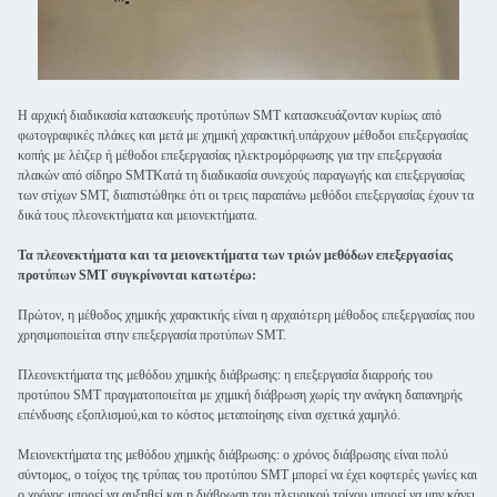
Η αρχική διαδικασία κατασκευής προτύπων SMT κατασκευάζονταν κυρίως από
φωτογραφικές πλάκες και μετά με χημική χαρακτική.υπάρχουν μέθοδοι επεξεργασίας
κοπής με λέιζερ ή μέθοδοι επεξεργασίας ηλεκτρομόρφωσης για την επεξεργασία
πλακών από σίδηρο SMTΚατά τη διαδικασία συνεχούς παραγωγής και επεξεργασίας
των στίχων SMT, διαπιστώθηκε ότι οι τρεις παραπάνω μεθόδοι επεξεργασίας έχουν τα
δικά τους πλεονεκτήματα και μειονεκτήματα.
Τα πλεονεκτήματα και τα μειονεκτήματα των τριών μεθόδων επεξεργασίας
προτύπων SMT συγκρίνονται κατωτέρω:
Πρώτον, η μέθοδος χημικής χαρακτικής είναι η αρχαιότερη μέθοδος επεξεργασίας που
χρησιμοποιείται στην επεξεργασία προτύπων SMT.
Πλεονεκτήματα της μεθόδου χημικής διάβρωσης: η επεξεργασία διαρροής του
προτύπου SMT πραγματοποιείται με χημική διάβρωση χωρίς την ανάγκη δαπανηρής
επένδυσης εξοπλισμού,και το κόστος μεταποίησης είναι σχετικά χαμηλό.
Μειονεκτήματα της μεθόδου χημικής διάβρωσης: ο χρόνος διάβρωσης είναι πολύ
σύντομος, ο τοίχος της τρύπας του προτύπου SMT μπορεί να έχει κοφτερές γωνίες και
ο χρόνος μπορεί να αυξηθεί,και η διάβρωση του πλευρικού τοίχου μπορεί να μην κάνει