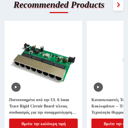
Recommended Products
Πιστοποιημένο από την UL 0.1mm
Κατασκευαστές Τυπ
Trace Rigid Circuit Board τέλειος
Κυκλωμάτων -- Ένα 
συνδυασμός για την συναρμολόγηση
Τεχνολογία Θερμοηλ
λεπτών PCB
Διαχωρισμού
Βρείτε την καλύτερη τιμή
Βρείτε την κα