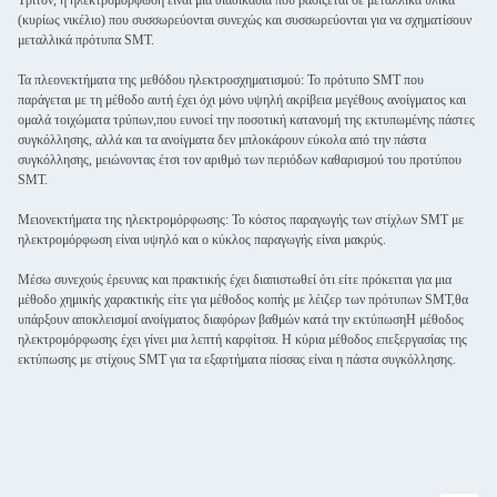
(κυρίως νικέλιο) που συσσωρεύονται συνεχώς και συσσωρεύονται για να σχηματίσουν
μεταλλικά πρότυπα SMT.
Τα πλεονεκτήματα της μεθόδου ηλεκτροσχηματισμού: Το πρότυπο SMT που
παράγεται με τη μέθοδο αυτή έχει όχι μόνο υψηλή ακρίβεια μεγέθους ανοίγματος και
ομαλά τοιχώματα τρύπων,που ευνοεί την ποσοτική κατανομή της εκτυπωμένης πάστες
συγκόλλησης, αλλά και τα ανοίγματα δεν μπλοκάρουν εύκολα από την πάστα
συγκόλλησης, μειώνοντας έτσι τον αριθμό των περιόδων καθαρισμού του προτύπου
SMT.
Μειονεκτήματα της ηλεκτρομόρφωσης: Το κόστος παραγωγής των στίχλων SMT με
ηλεκτρομόρφωση είναι υψηλό και ο κύκλος παραγωγής είναι μακρύς.
Μέσω συνεχούς έρευνας και πρακτικής έχει διαπιστωθεί ότι είτε πρόκειται για μια
μέθοδο χημικής χαρακτικής είτε για μέθοδος κοπής με λέιζερ των πρότυπων SMT,θα
υπάρξουν αποκλεισμοί ανοίγματος διαφόρων βαθμών κατά την εκτύπωσηΗ μέθοδος
ηλεκτρομόρφωσης έχει γίνει μια λεπτή καρφίτσα. Η κύρια μέθοδος επεξεργασίας της
εκτύπωσης με στίχους SMT για τα εξαρτήματα πίσσας είναι η πάστα συγκόλλησης.