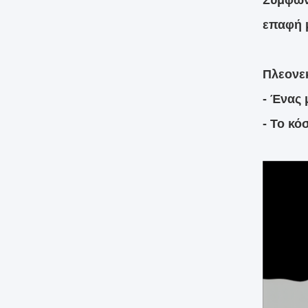
Σύμφωνα
επαφή 
Πλεονε
- Ένας 
- Το κό