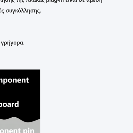
σης της πλάκας plug-in είναι σε άμεση
ύς συγκόλλησης.
 γρήγορα.