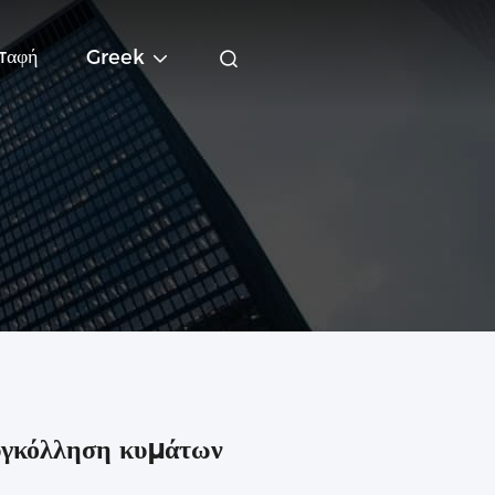
παφή
Greek
υγκόλληση κυμάτων