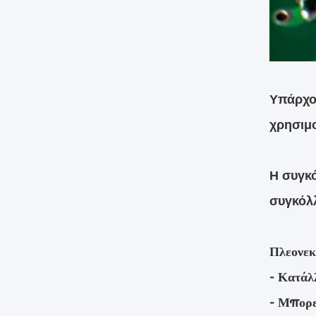
Υπάρχου
χρησιμ
Η συγκό
συγκόλλ
Πλεονε
- Κατάλ
- Μπορε