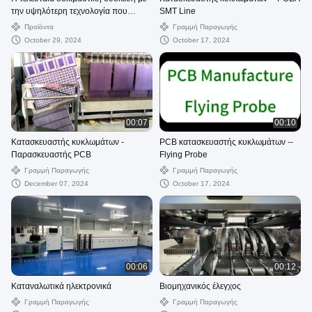
την υψηλότερη τεχνολογία που
SMT Line
αναπτύχθηκε από την GT
Προϊόντα
Γραμμή Παραγωγής
October 29, 2024
October 17, 2024
00:07
00:10
Κατασκευαστής κυκλωμάτων -
PCB κατασκευαστής κυκλωμάτων --
Παρασκευαστής PCB
Flying Probe
Γραμμή Παραγωγής
Γραμμή Παραγωγής
December 07, 2024
October 17, 2024
00:06
00:12
Καταναλωτικά ηλεκτρονικά
Βιομηχανικός έλεγχος
Γραμμή Παραγωγής
Γραμμή Παραγωγής